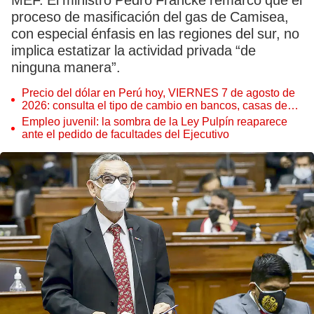
MEF. El ministro Pedro Francke remarcó que el
proceso de masificación del gas de Camisea,
con especial énfasis en las regiones del sur, no
implica estatizar la actividad privada “de
ninguna manera”.
Precio del dólar en Perú hoy, VIERNES 7 de agosto de
2026: consulta el tipo de cambio en bancos, casas de
cambio y plataformas digitales
Empleo juvenil: la sombra de la Ley Pulpín reaparece
ante el pedido de facultades del Ejecutivo