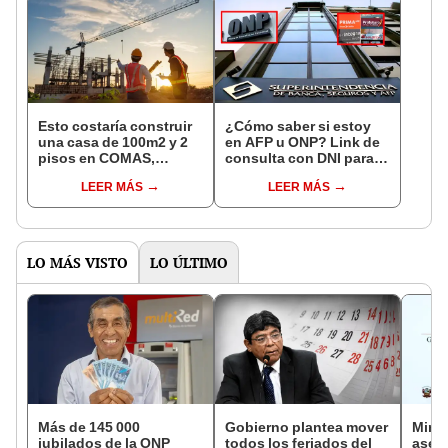
Esto costaría construir
¿Cómo saber si estoy
una casa de 100m2 y 2
en AFP u ONP? Link de
pisos en COMAS,
consulta con DNI para
CARABAYLLO y otros
ver en qué fondo de
LEER MÁS
LEER MÁS
distritos de LIMA
pensiones estás
NORTE
LO MÁS VISTO
LO ÚLTIMO
Más de 145 000
Gobierno plantea mover
Mini
jubilados de la ONP
todos los feriados del
aseg