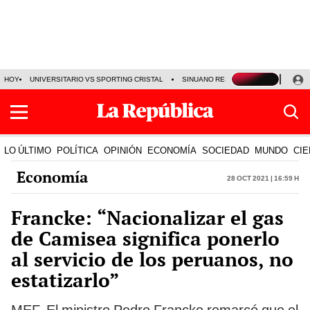
HOY
UNIVERSITARIO VS SPORTING CRISTAL
SINUANO RESULTADOS HOY
CA
LO ÚLTIMO
POLÍTICA
OPINIÓN
ECONOMÍA
SOCIEDAD
MUNDO
CIE
Economía
28 Oct 2021 | 16:59 h
Francke: “Nacionalizar el gas
de Camisea significa ponerlo
al servicio de los peruanos, no
estatizarlo”