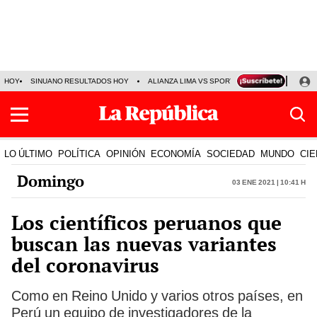
HOY
SINUANO RESULTADOS HOY
ALIANZA LIMA VS SPORT BOYS
JORGE MES
LO ÚLTIMO
POLÍTICA
OPINIÓN
ECONOMÍA
SOCIEDAD
MUNDO
CIE
Domingo
03 Ene 2021 | 10:41 h
Los científicos peruanos que
buscan las nuevas variantes
del coronavirus
Como en Reino Unido y varios otros países, en
Perú un equipo de investigadores de la