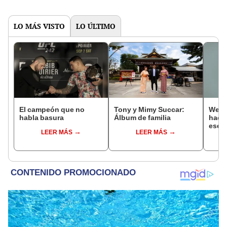
LO MÁS VISTO
LO ÚLTIMO
El campeón que no
Tony y Mimy Succar:
Wend
habla basura
Álbum de familia
hacer
ese l
LEER MÁS
LEER MÁS
vulne
en co
situa