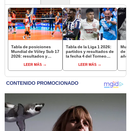
Tabla de posiciones
Tabla de la Liga 1 2026:
Murió
Mundial de Vóley Sub 17
partidos y resultados de
de Li
2026: resultados y
la fecha 4 del Torneo
años
partidos de Perú en fase
Clausura y posiciones
comp
LEER MÁS
LEER MÁS
de grupos
del Acumulado