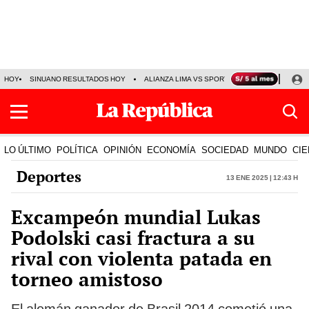
HOY
SINUANO RESULTADOS HOY
ALIANZA LIMA VS SPORT BOYS
JORGE MES
LO ÚLTIMO
POLÍTICA
OPINIÓN
ECONOMÍA
SOCIEDAD
MUNDO
CIE
Deportes
13 Ene 2025 | 12:43 h
Excampeón mundial Lukas
Podolski casi fractura a su
rival con violenta patada en
torneo amistoso