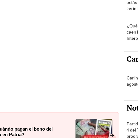
estás
las i
comu
¿Qué 
caen 
Inter
y pos
Car
Carlin
agost
No
Partid
cuándo pagan el bono del
4 del
o en Patria?
progr