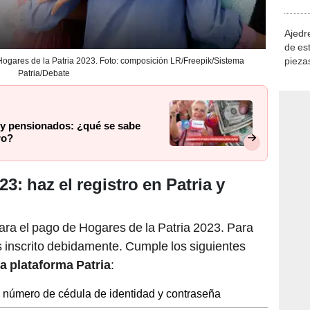
demue
Ajedre
de es
piezas
o Hogares de la Patria 2023. Foto: composición LR/Freepik/Sistema
Patria/Debate
consi
s y pensionados: ¿qué se sabe
ro?
3: haz el registro en Patria y
a el pago de Hogares de la Patria 2023. Para
és inscrito debidamente. Cumple los siguientes
la plataforma Patria
:
tu número de cédula de identidad y contraseña