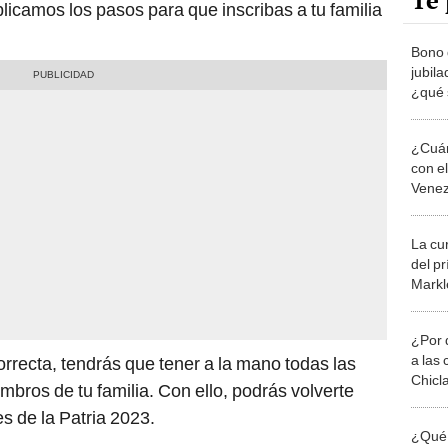
Te 
plicamos los pasos para que inscribas a tu familia
Bono 
jubil
¿qué 
anunc
¿Cuán
con e
Venez
La cu
del p
Markl
Insta
¿Por 
a las 
recta, tendrás que tener a la mano todas las
Chicl
mbros de tu familia. Con ello, podrás volverte
s de la Patria 2023.
¿Qué 