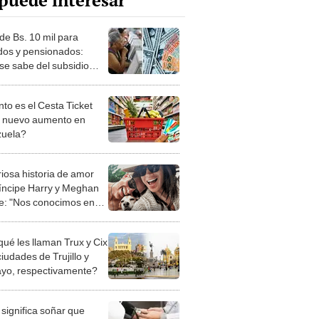
puede interesar
de Bs. 10 mil para
ados y pensionados:
se sabe del subsidio
iado por Maduro?
to es el Cesta Ticket
l nuevo aumento en
uela?
riosa historia de amor
ríncipe Harry y Meghan
e: "Nos conocimos en
gram"
qué les llaman Trux y Cix
ciudades de Trujillo y
ayo, respectivamente?
significa soñar que