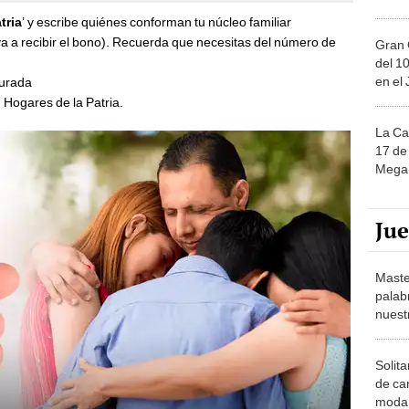
tria
’ y escribe quiénes conforman tu núcleo familiar
a a recibir el bono). Recuerda que necesitas del número de
Gran 
del 10
en el
jurada
n Hogares de la Patria.
La Ca
17 de 
Mega 
Ju
Maste
palab
nuest
Solita
de ca
moda.