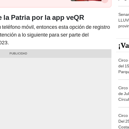
dónde
Senam
 la Patria por la app veQR
LLUV
provi
u teléfono móvil, entonces esta opción de registro
tención a lo siguiente para ser parte del
023.
¡Va
Circo 
del 15
Parqu
Migue
Circo
de Jul
Círcul
Circo
Del 2
Costa