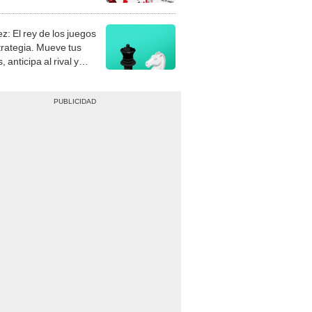
stra tu habilidad.
z: El rey de los juegos
trategia. Mueve tus
, anticipa al rival y
gue el jaque mate.