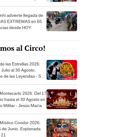
 ver
hi advierte llegada de
IAS EXTREMAS en 65
ncias desde HOY
mos al Circo!
de las Estrellas 2026:
 Julio al 30 Agosto.
e de las Leyendas - San
l
 Montecarlo 2026: Del 17
io hasta el 30 Agosto en
o Militar - Jesús María
 Místico Condor 2026:
5 de Junio. Explanada
 21