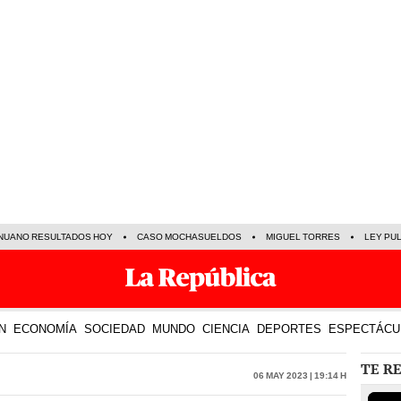
NUANO RESULTADOS HOY
CASO MOCHASUELDOS
MIGUEL TORRES
LEY PU
N
ECONOMÍA
SOCIEDAD
MUNDO
CIENCIA
DEPORTES
ESPECTÁCU
TE R
06 May 2023 | 19:14 h