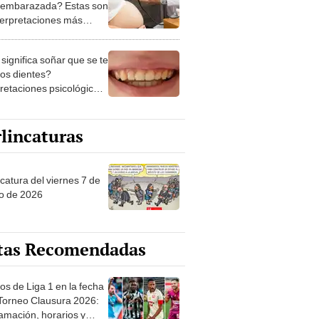
 embarazada? Estas son
nterpretaciones más
nes
significa soñar que se te
los dientes?
pretaciones psicológicas
ibles explicaciones
lincaturas
catura del viernes 7 de
o de 2026
tas Recomendadas
os de Liga 1 en la fecha
 Torneo Clausura 2026:
amación, horarios y