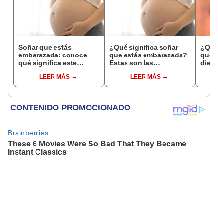
Soñar que estás
¿Qué significa soñar
¿Qué 
embarazada: conoce
que estás embarazada?
que s
qué significa este
Estas son las
dient
interesante sueño
interpretaciones más
pres
LEER MÁS
LEER MÁS
comunes