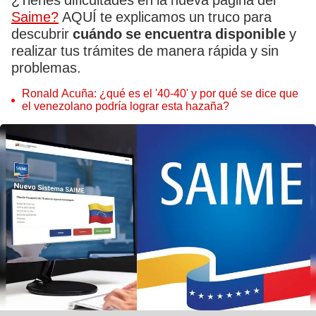
¿Tienes dificultades en la nueva página del
Saime?
AQUÍ te explicamos un truco para
descubrir
cuándo se encuentra disponible
y
realizar tus trámites de manera rápida y sin
problemas.
Ronald Acuña: ¿qué es el '40-40' y por qué se dice que
el venezolano podría lograr esta hazaña?