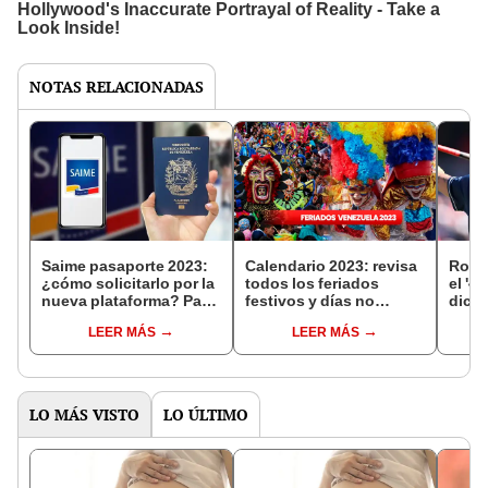
NOTAS RELACIONADAS
Saime pasaporte 2023:
Calendario 2023: revisa
Rona
¿cómo solicitarlo por la
todos los feriados
el '4
nueva plataforma? Paso
festivos y días no
dice 
a paso
laborables en Venezuela
podrí
LEER MÁS
LEER MÁS
haza
LO MÁS VISTO
LO ÚLTIMO