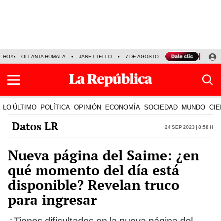
HOY
OLLANTA HUMALA
JANET TELLO
7 DE AGOSTO
TINKA RESULTADOS
LO ÚLTIMO
POLÍTICA
OPINIÓN
ECONOMÍA
SOCIEDAD
MUNDO
CIE
Datos LR
24 Sep 2023 | 8:58 h
Nueva página del Saime: ¿en
qué momento del día está
disponible? Revelan truco
para ingresar