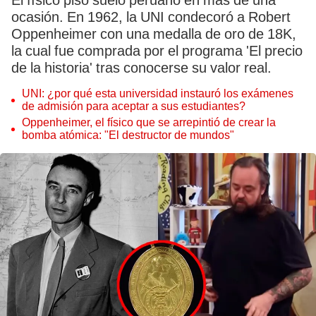
El físico pisó suelo peruano en más de una
ocasión. En 1962, la UNI condecoró a Robert
Oppenheimer con una medalla de oro de 18K,
la cual fue comprada por el programa 'El precio
de la historia' tras conocerse su valor real.
UNI: ¿por qué esta universidad instauró los exámenes
de admisión para aceptar a sus estudiantes?
Oppenheimer, el físico que se arrepintió de crear la
bomba atómica: "El destructor de mundos"