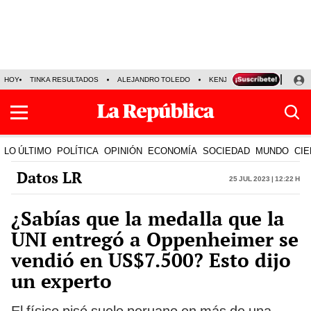
HOY
TINKA RESULTADOS
ALEJANDRO TOLEDO
KENJI FUJIMORI
PRECIO
LO ÚLTIMO
POLÍTICA
OPINIÓN
ECONOMÍA
SOCIEDAD
MUNDO
CIE
Datos LR
25 Jul 2023 | 12:22 h
¿Sabías que la medalla que la
UNI entregó a Oppenheimer se
vendió en US$7.500? Esto dijo
un experto