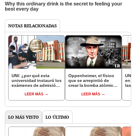
NOTAS RELACIONADAS
UNI: ¿por qué esta
Oppenheimer, el físico
UNI:
universidad instauró los
que se arrepintió de
en el
exámenes de admisión
crear la bomba atómica:
las m
para aceptar a sus
"El destructor de
unive
LEER MÁS
LEER MÁS
estudiantes?
mundos"
mun
LO MÁS VISTO
LO ÚLTIMO