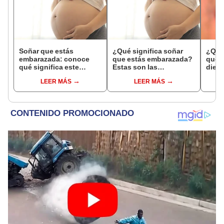
Soñar que estás
¿Qué significa soñar
¿Qué 
embarazada: conoce
que estás embarazada?
que s
qué significa este
Estas son las
dient
interesante sueño
interpretaciones más
pres
LEER MÁS
LEER MÁS
comunes