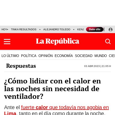
HOY
TINKA RESULTADOS
ALEJANDRO TOLEDO
KENJI FUJIMORI
PRECIO
LO ÚLTIMO
POLÍTICA
OPINIÓN
ECONOMÍA
SOCIEDAD
MUNDO
CIE
Respuestas
03 Abr 2023 | 21:05 h
¿Cómo lidiar con el calor en
las noches sin necesidad de
ventilador?
Ante el
fuerte
calor
que todavía nos agobia en
Lima
, tanto en el día como durante la noche,