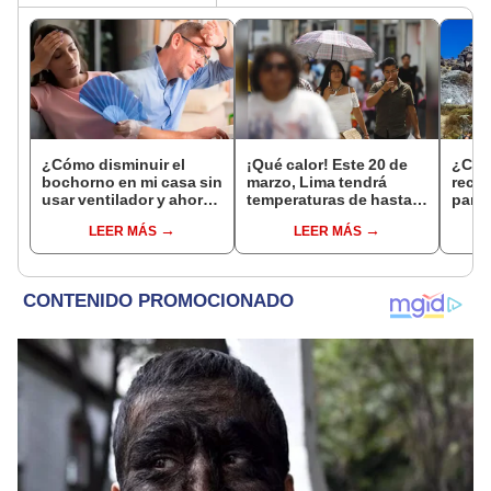
¿Cómo disminuir el
¡Qué calor! Este 20 de
¿Can
bochorno en mi casa sin
marzo, Lima tendrá
reco
usar ventilador y ahorrar
temperaturas de hasta
para 
en mi recibo de luz?
31 °C, según Senamhi
clima
LEER MÁS
LEER MÁS