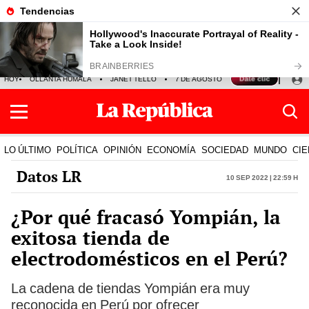
HOY
OLLANTA HUMALA
JANET TELLO
7 DE AGOSTO
TINKA RESULTADOS
LO ÚLTIMO
POLÍTICA
OPINIÓN
ECONOMÍA
SOCIEDAD
MUNDO
CIE
Datos LR
10 Sep 2022 | 22:59 h
¿Por qué fracasó Yompián, la
exitosa tienda de
electrodomésticos en el Perú?
La cadena de tiendas Yompián era muy
reconocida en Perú por ofrecer