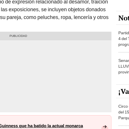
po de expresión relacionado al desamor, traición
 las exposiciones, se incluyen objetos donados
No
u pareja, como peluches, ropa, lencería y otros
Partid
4 del
progr
dónde
Senam
LLUV
provi
¡Va
Circo 
del 15
Parqu
Migue
s Guinness que ha batido la actual monarca