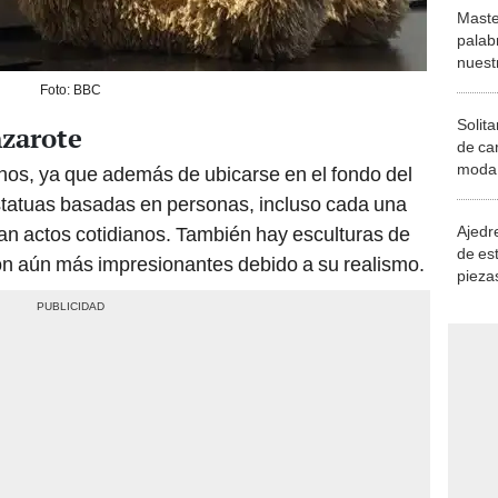
Maste
palab
nuest
Foto: BBC
Solita
nzarote
de ca
moda.
hos, ya que además de ubicarse en el fondo del
demue
statuas basadas en personas, incluso cada una
Ajedre
lan actos cotidianos. También hay esculturas de
de es
son aún más impresionantes debido a su realismo.
piezas
consi