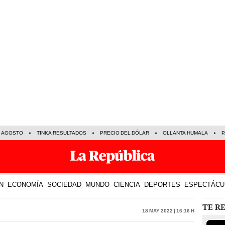
E AGOSTO
TINKA RESULTADOS
PRECIO DEL DÓLAR
OLLANTA HUMALA
P
N
ECONOMÍA
SOCIEDAD
MUNDO
CIENCIA
DEPORTES
ESPECTÁCU
TE R
18 May 2022 | 16:16 h