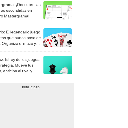
rgrama: ¡Descubre las
ras escondidas en
ro Mastergrama!
rio: El legendario juego
rtas que nunca pasa de
 Organiza el mazo y
stra tu habilidad.
z: El rey de los juegos
trategia. Mueve tus
, anticipa al rival y
gue el jaque mate.