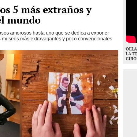
os 5 más extraños y
el mundo
asos amorosos hasta uno que se dedica a exponer
s museos más extravagantes y poco convencionales
OLLA
LA T
GUIO