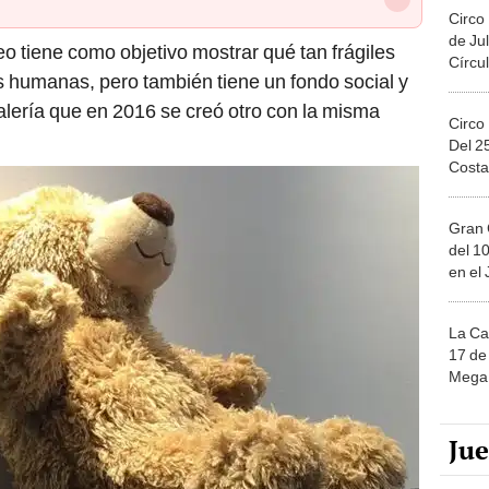
Circo
de Jul
 tiene como objetivo mostrar qué tan frágiles
Círcul
es humanas, pero también tiene un fondo social y
 galería que en 2016 se creó otro con la misma
Circo
Del 2
Costa
Gran 
del 10
en el
La Ca
17 de 
Mega 
Ju