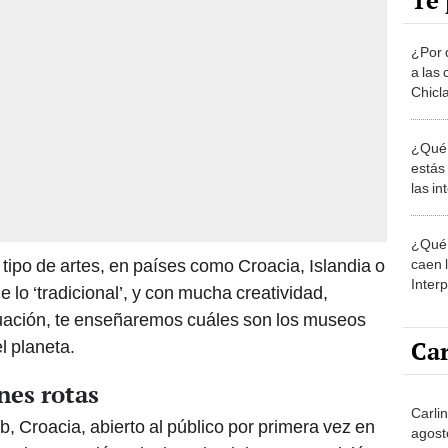
Te 
¿Por 
a las 
Chicl
¿Qué 
estás
las i
comu
¿Qué 
ipo de artes, en países como Croacia, Islandia o
caen 
Inter
de lo ‘tradicional’, y con mucha creatividad,
y pos
nuación, te enseñaremos cuáles son los museos
Car
l planeta.
nes rotas
Carlin
 Croacia, abierto al público por primera vez en
agost