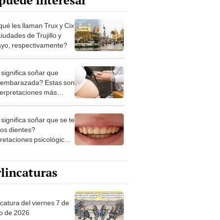
puede interesar
qué les llaman Trux y Cix
ciudades de Trujillo y
ayo, respectivamente?
significa soñar que
 embarazada? Estas son
nterpretaciones más
nes
significa soñar que se te
los dientes?
pretaciones psicológicas
ibles explicaciones
lincaturas
catura del viernes 7 de
o de 2026