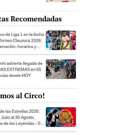
tas Recomendadas
os de Liga 1 en la fecha
 Torneo Clausura 2026:
amación, horarios y
 ver
hi advierte llegada de
IAS EXTREMAS en 65
ncias desde HOY
mos al Circo!
de las Estrellas 2026:
 Julio al 30 Agosto.
e de las Leyendas - San
l