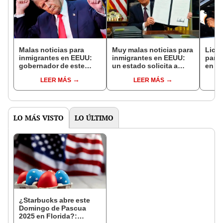
Malas noticias para
Muy malas noticias para
Licen
inmigrantes en EEUU:
inmigrantes en EEUU:
para
gobernador de este
un estado solicita a
en Fl
estado refuerza su
Trump que firme más
renov
LEER MÁS
LEER MÁS
compromiso con las
órdenes ejecutivas para
cump
políticas de inmigración
deportar
requ
de Trump
indocumentados
LO MÁS VISTO
LO ÚLTIMO
¿Starbucks abre este
Domingo de Pascua
2025 en Florida?: