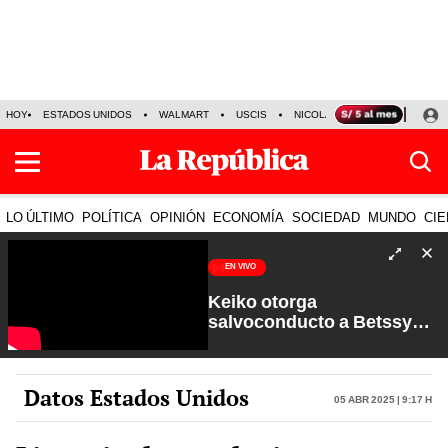
HOY
ESTADOS UNIDOS
WALMART
USCIS
NICOLÁS MADURO
P-8 PO
LO ÚLTIMO
POLÍTICA
OPINIÓN
ECONOMÍA
SOCIEDAD
MUNDO
CIE
EN VIVO
Keiko otorga
salvoconducto a Betssy
Chávez y renuevan
Petroperú | Sin Guion con
Rosa María Palacios
Datos Estados Unidos
05 Abr 2025 | 9:17 h