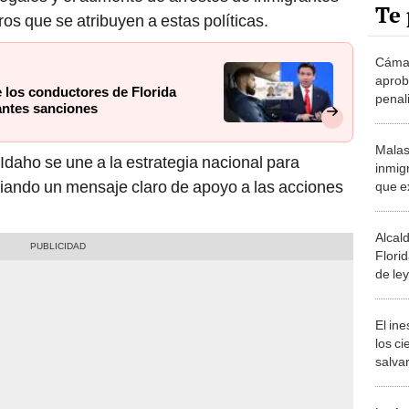
Te 
ros que se atribuyen a estas políticas.
Cámar
aprob
 los conductores de Florida
penali
antes sanciones
inmig
en es
Malas
Idaho se une a la estrategia nacional para
inmig
nviando un mensaje claro de apoyo a las acciones
que ex
condu
Alcal
Flori
de ley
encar
indo
El in
los ci
salvar
reint
salvaj