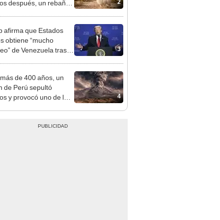
2
os después, un rebaño
amas creó un
endente ecosistema
 afirma que Estados
s obtiene “mucho
3
leo” de Venezuela tras la
 de Nicolás Maduro
más de 400 años, un
n de Perú sepultó
4
os y provocó uno de los
os más fríos de la
ria: sigue bajo monitoreo