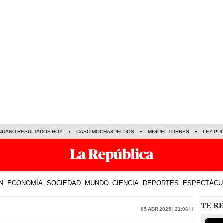
NUANO RESULTADOS HOY
CASO MOCHASUELDOS
MIGUEL TORRES
LEY PU
N
ECONOMÍA
SOCIEDAD
MUNDO
CIENCIA
DEPORTES
ESPECTÁCU
TE R
05 Abr 2025 | 21:06 h