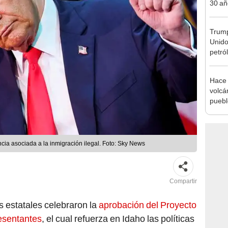
30 añ
de ll
sorpr
Trump
Unido
petró
caída
Hace 
volcá
puebl
veran
histo
cia asociada a la inmigración ilegal. Foto: Sky News
Compartir
es estatales celebraron la
aprobación del Proyecto
esentantes
, el cual refuerza en Idaho las políticas