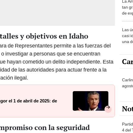
La Am
desie
tan gr
más v
de ex
encont
podrí
Las ú
sabía
talles y objetivos en Idaho
casi i
una d
ra de Representantes permite a las fuerzas del
muy s
r o investigar a personas que se encuentran
Car
que hayan cometido un delito independiente. Esta
dad de las autoridades para actuar frente a la
ación ilegal.
Carlin
agost
gor el 1 de abril de 2025: de
No
Partid
ompromiso con la seguridad
4 del