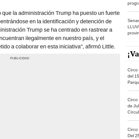
progr
dónde
ó que la administración Trump ha puesto un fuerte
Senam
centrándose en la identificación y detención de
LLUV
inistración Trump se ha centrado en rastrear a
provi
ncuentran ilegalmente en nuestro país, y el
o a colaborar en esta iniciativa", afirmó Little.
¡Va
Circo 
del 15
Parqu
Migue
Circo
de Jul
Círcul
Circo
Del 2