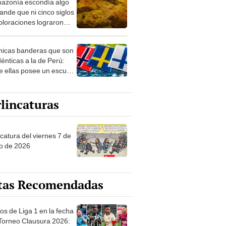
azonía escondía algo
rto en un paisaje con
ande que ni cinco siglos
ida
ploraciones lograron
rarlo: el hallazgo
a cambiar todo lo que se
nicas banderas que son
 sobre su pasado
dénticas a la de Perú:
e ellas posee un escudo
imilar
lincaturas
catura del viernes 7 de
o de 2026
tas Recomendadas
os de Liga 1 en la fecha
 Torneo Clausura 2026: