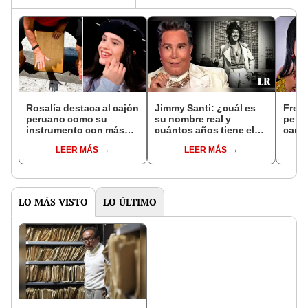
Rosalía destaca al cajón
Jimmy Santi: ¿cuál es
Fresi
peruano como su
su nombre real y
pelea
instrumento con más
cuántos años tiene el
canta
valor sentimental: "Es
exponente de la nueva
"Me 
LEER MÁS
LEER MÁS
hermoso cómo suena"
ola peruana?
hasta
LO MÁS VISTO
LO ÚLTIMO