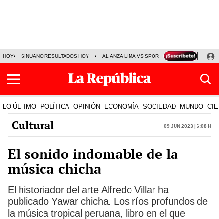
HOY
SINUANO RESULTADOS HOY
ALIANZA LIMA VS SPORT BOYS
JORGE MES
LO ÚLTIMO
POLÍTICA
OPINIÓN
ECONOMÍA
SOCIEDAD
MUNDO
CIE
Cultural
09 Jun 2023 | 6:08 h
El sonido indomable de la
música chicha
El historiador del arte Alfredo Villar ha
publicado Yawar chicha. Los ríos profundos de
la música tropical peruana, libro en el que