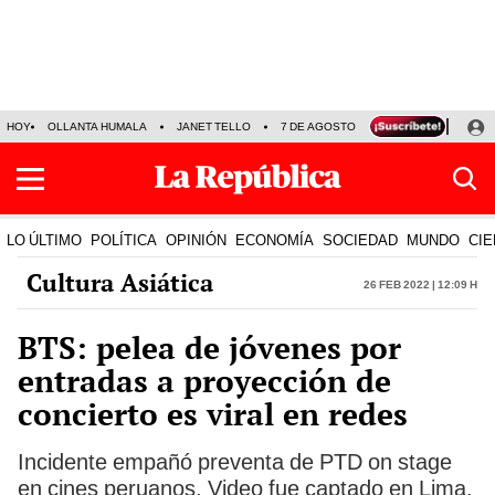
HOY
OLLANTA HUMALA
JANET TELLO
7 DE AGOSTO
TINKA RESULTADOS
LO ÚLTIMO
POLÍTICA
OPINIÓN
ECONOMÍA
SOCIEDAD
MUNDO
CIE
Cultura Asiática
26 Feb 2022 | 12:09 h
BTS: pelea de jóvenes por
entradas a proyección de
concierto es viral en redes
Incidente empañó preventa de PTD on stage
en cines peruanos. Video fue captado en Lima,