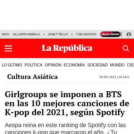
HOY
OLLANTA HUMALA
JANET TELLO
7 DE AGOSTO
TINKA RESULTADOS
LO ÚLTIMO
POLÍTICA
OPINIÓN
ECONOMÍA
SOCIEDAD
MUNDO
CIE
Cultura Asiática
20 Dic 2021 | 18:18 h
Girlgroups se imponen a BTS
en las 10 mejores canciones de
K-pop del 2021, según Spotify
Aespa reina en este ranking de Spotify con las
canciones k-pop que marcaron el año. ¿Tu