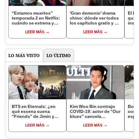
“Estamos muertos”
'Gran demonio' drama
El k-
temporada 2 en Netflix:
chino: dónde ver todos
que 
cuándo se estrena y
los capítulos gratis y en
inspi
avances de la
subespañol
de am
LEER MÁS
LEER MÁS
temporada
de S
LO MÁS VISTO
LO ÚLTIMO
BTS en Eternals: ¿en
Kim Woo Bin contrajo
Boda
qué escena suena
COVID-19: actor de “Our
core
“Friends” de Jimin y
blues” cancela
esper
Taehyung?
actividades
de Pa
LEER MÁS
LEER MÁS
Tae 