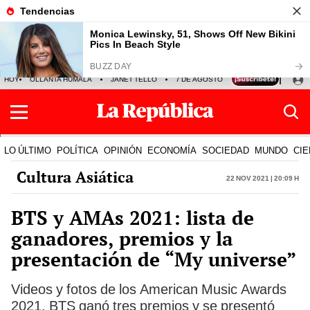
HOY
OLLANTA HUMALA
JANET TELLO
7 DE AGOSTO
TINKA RESULTADOS
LO ÚLTIMO
POLÍTICA
OPINIÓN
ECONOMÍA
SOCIEDAD
MUNDO
CIE
Cultura Asiática
22 Nov 2021 | 20:09 h
BTS y AMAs 2021: lista de
ganadores, premios y la
presentación de “My universe”
Videos y fotos de los American Music Awards
2021. BTS ganó tres premios y se presentó