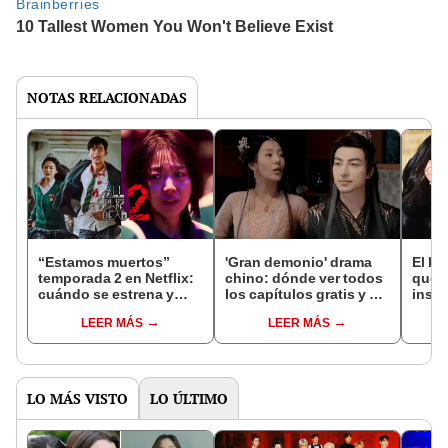
NOTAS RELACIONADAS
“Estamos muertos”
'Gran demonio' drama
El k-
temporada 2 en Netflix:
chino: dónde ver todos
que 
cuándo se estrena y
los capítulos gratis y en
inspi
avances de la
subespañol
de am
LEER MÁS
LEER MÁS
temporada
de S
LO MÁS VISTO
LO ÚLTIMO