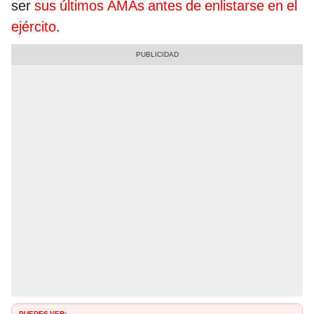
ser
sus últimos AMAs antes de enlistarse en el
ejército
.
PUEDES VER: