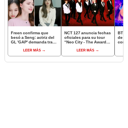
Freen confirma que
NCT 127 anuncia fechas
BTS: 
besó a Seng: actriz del
oficiales para su tour
de T
GL 'GAP' demanda tras
“Neo City - The Awards”
conci
filtración de imágenes
[FOTOS y VIDEOS]
Vega
LEER MÁS
LEER MÁS
privadas