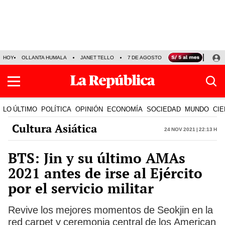
HOY
OLLANTA HUMALA
JANET TELLO
7 DE AGOSTO
TINKA RESULTADOS
LO ÚLTIMO
POLÍTICA
OPINIÓN
ECONOMÍA
SOCIEDAD
MUNDO
CIE
Cultura Asiática
24 Nov 2021 | 22:13 h
BTS: Jin y su último AMAs
2021 antes de irse al Ejército
por el servicio militar
Revive los mejores momentos de Seokjin en la
red carpet y ceremonia central de los American