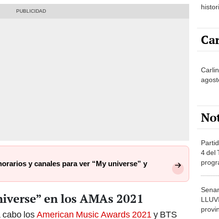
histor
hered
Car
Carli
agost
No
Partid
4 del
progr
rarios y canales para ver “My universe” y
dónde
Senam
niverse” en los AMAs 2021
LLUV
provi
a cabo los
American Music Awards 2021
y BTS