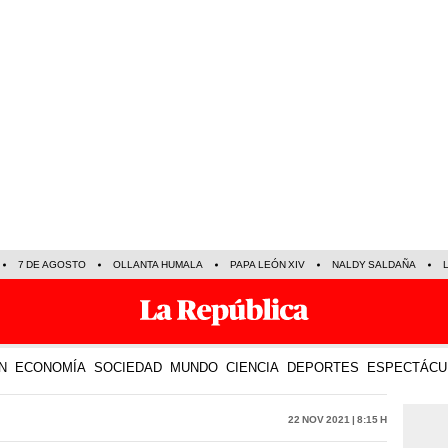
7 DE AGOSTO
OLLANTA HUMALA
PAPA LEÓN XIV
NALDY SALDAÑA
N
ECONOMÍA
SOCIEDAD
MUNDO
CIENCIA
DEPORTES
ESPECTÁCU
22 Nov 2021 | 8:15 h