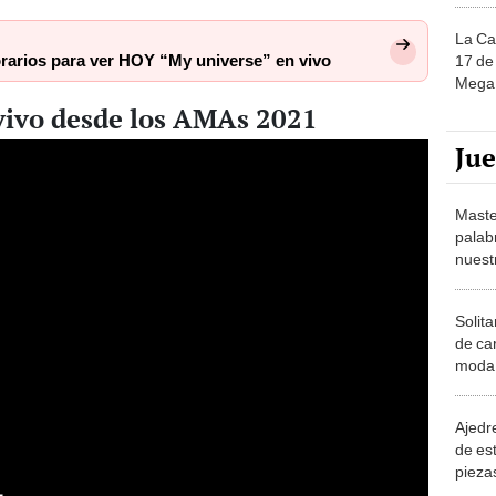
La Ca
rarios para ver HOY “My universe” en vivo
17 de 
Mega 
 vivo desde los AMAs 2021
Ju
Maste
palab
nuest
Solita
de ca
moda.
demue
Ajedre
de es
piezas
consi