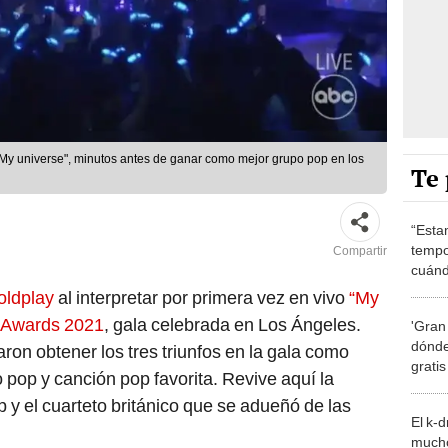
My universe", minutos antes de ganar como mejor grupo pop en los
Te 
“Esta
tempo
Compartir
cuánd
de la
oldplay
al interpretar por primera vez en vivo
“My
c Awards 2021
, gala celebrada en Los Ángeles.
'Gran
dónde
aron obtener los tres triunfos en la gala como
grati
o pop y canción pop favorita. Revive aquí la
 y el cuarteto británico que se adueñó de las
El k-
mucho