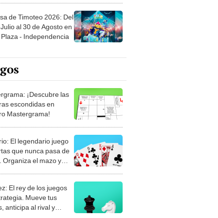
sa de Timoteo 2026: Del
Julio al 30 de Agosto en
Plaza - Independencia
egos
rgrama: ¡Descubre las
ras escondidas en
ro Mastergrama!
rio: El legendario juego
rtas que nunca pasa de
 Organiza el mazo y
stra tu habilidad.
z: El rey de los juegos
trategia. Mueve tus
, anticipa al rival y
gue el jaque mate.