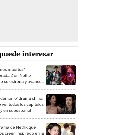
puede interesar
mos muertos”
rada 2 en Netflix:
o se estrena y avances
 temporada
 demonio' drama chino:
 ver todos los capítulos
s y en subespañol
drama de Netflix que
s creen inspirado en la