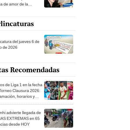
ia de amor de la
era de Samsung
lincaturas
ncatura del jueves 6 de
o de 2026
tas Recomendadas
os de Liga 1 en la fecha
 Torneo Clausura 2026:
amación, horarios y
 ver
hi advierte llegada de
IAS EXTREMAS en 65
ncias desde HOY