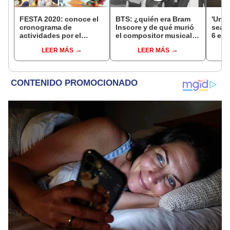
FESTA 2020: conoce el
BTS: ¿quién era Bram
'Unde
cronograma de
Inscore y de qué murió
seaso
actividades por el
el compositor musical
6 en
aniversario de BTS
del grupo k-pop?
y cuá
LEER MÁS
LEER MÁS
manh