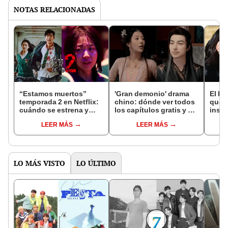
NOTAS RELACIONADAS
“Estamos muertos”
'Gran demonio' drama
El k-
temporada 2 en Netflix:
chino: dónde ver todos
que 
cuándo se estrena y
los capítulos gratis y en
inspi
avances de la
subespañol
de am
LEER MÁS
LEER MÁS
temporada
de S
LO MÁS VISTO
LO ÚLTIMO