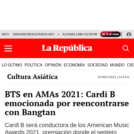
HOY
SINUANO RESULTADOS HOY
ALIANZA LIMA VS SPORT BOYS
JORGE MES
LO ÚLTIMO
POLÍTICA
OPINIÓN
ECONOMÍA
SOCIEDAD
MUNDO
CIE
Cultura Asiática
20 Nov 2021 | 14:14 h
BTS en AMAs 2021: Cardi B
emocionada por reencontrarse
con Bangtan
Cardi B será conductora de los American Music
Awards 2021, premiación donde el septeto