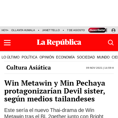
HOY
OLLANTA HUMALA
JANET TELLO
7 DE AGOSTO
TINKA RESULTADOS
LO ÚLTIMO
POLÍTICA
OPINIÓN
ECONOMÍA
SOCIEDAD
MUNDO
CIE
Cultura Asiática
09 Nov 2021 | 14:59 h
Win Metawin y Min Pechaya
protagonizarían Devil sister,
según medios tailandeses
Este sería el nuevo Thai-drama de Win
Metawin tras el BL 2gether junto con Bright