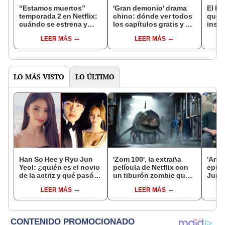
“Estamos muertos”
'Gran demonio' drama
El k-
temporada 2 en Netflix:
chino: dónde ver todos
que 
cuándo se estrena y
los capítulos gratis y en
inspi
avances de la
subespañol
de am
LEER MÁS
LEER MÁS
temporada
de S
LO MÁS VISTO
LO ÚLTIMO
Han So Hee y Ryu Jun
'Zom 100', la extraña
'Are 
Yeol: ¿quién es el novio
película de Netflix con
episo
de la actriz y qué pasó
un tiburón zombie que
Jung
entre él y Hyeri?
tiene piernas: ¿de qué
Jimin
LEER MÁS
LEER MÁS
trata?
capít