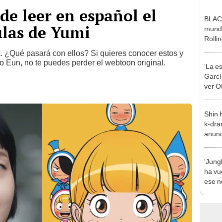
de leer en español el
BLACK
ulas de Yumi
mundi
Rolli
. ¿Qué pasará con ellos? Si quieres conocer estos y
 Eun, no te puedes perder el webtoon original.
‘La e
Garcí
ver O
Shin 
k-dram
anunc
2026:
'Jung
ha vue
ese n
BTS?