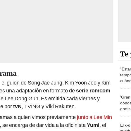
Te 
“Esta
 drama
tempo
cuánd
n el guion de Song Jae Jung, Kim Yoon Joo y Kim
de la
es una adaptación en formato de
serie romcom
'Gran
e Lee Dong Gun. Es emitida cada viernes y
dónde
re por
tvN
, TVING y Viki Rakuten.
grati
-dramas a quien vimos previamente
junto a Lee Min
, se encarga de dar vida a la oficinista
Yumi
, el
El k-
mucho