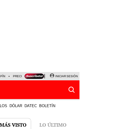
LPÍN
PRECIO DEL DÓLAR
CORTE DE LUZ
INICIAR SESIÓN
VIERNES 7 DE AGOSTO
ALBER
LOS
DÓLAR
DATEC
BOLETÍN
 MÁS VISTO
LO ÚLTIMO