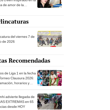
ia de amor de la
era de Samsung
lincaturas
catura del viernes 7 de
o de 2026
tas Recomendadas
os de Liga 1 en la fecha
 Torneo Clausura 2026:
amación, horarios y
 ver
hi advierte llegada de
IAS EXTREMAS en 65
ncias desde HOY