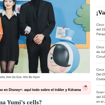
¡Va
Circo 
del 15
Parqu
Migue
Circo
de Jul
Círcul
Circo
Del 2
cells, Kim Go Eun, Ahn Bo Hyun
Costa
no en Disney+: aquí todo sobre el tráiler y Kdrama
Gran 
del 10
ma Yumi’s cells?
en el