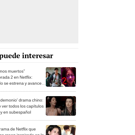
puede interesar
mos muertos”
rada 2 en Netflix:
o se estrena y avances
 temporada
 demonio' drama chino:
 ver todos los capítulos
s y en subespañol
drama de Netflix que
s creen inspirado en la