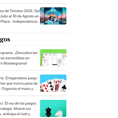
sa de Timoteo 2026: Del
Julio al 30 de Agosto en
Plaza - Independencia
egos
rgrama: ¡Descubre las
ras escondidas en
ro Mastergrama!
rio: El legendario juego
rtas que nunca pasa de
 Organiza el mazo y
stra tu habilidad.
z: El rey de los juegos
trategia. Mueve tus
, anticipa al rival y