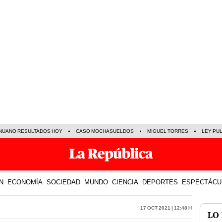
NUANO RESULTADOS HOY
CASO MOCHASUELDOS
MIGUEL TORRES
LEY PU
N
ECONOMÍA
SOCIEDAD
MUNDO
CIENCIA
DEPORTES
ESPECTÁCU
17 Oct 2021 | 12:48 h
LO