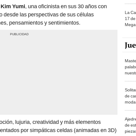
e
Kim Yumi
, una oficinista en sus 30 años con
La Ca
ro desde las perspectivas de sus células
17 de 
es, pensamientos y sentimientos.
Mega 
Ju
Maste
palab
nuest
Solita
de ca
moda.
demue
Ajedre
ión, lujuria, creatividad y más elementos
de es
esentados por simpáticas celdas (animadas en 3D)
piezas