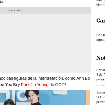
ia.
histor
hered
Car
Carlin
agost
No
Partid
4 del
ocidas figuras de la interpretación, como Ahn Bo
progr
dónde
ee Yoo Bi y
Park Jin Young de GOT7
.
Senam
LLUV
provi