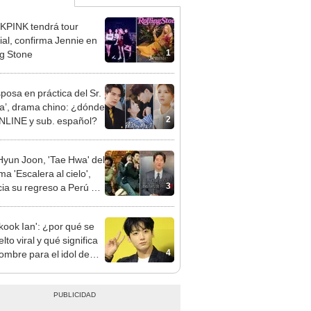
PINK tendrá tour
al, confirma Jennie en
1
ng Stone
sposa en práctica del Sr.
a’, drama chino: ¿dónde
2
NLINE y sub. español?
Hyun Joon, 'Tae Hwa' del
a 'Escalera al cielo',
3
ia su regreso a Perú en
 "Quiero volver a verlos"
kook Ian': ¿por qué se
lto viral y qué significa
4
ombre para el idol de