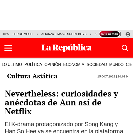
HOY
JORGE MESSI
ALIANZA LIMA VS SPORT BOYS
KENJI FUJIMORI
PRE
LO ÚLTIMO
POLÍTICA
OPINIÓN
ECONOMÍA
SOCIEDAD
MUNDO
CIE
Cultura Asiática
15 Oct 2021 | 20:08 h
Nevertheless: curiosidades y
anécdotas de Aun así de
Netflix
El K-drama protagonizado por Song Kang y
Han So Hee ya se encuentra en la plataforma