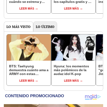
cuándo se estrena y
los capítulos gratis y en
inspi
avances de la
subespañol
de am
LEER MÁS
LEER MÁS
temporada
de S
LO MÁS VISTO
LO ÚLTIMO
BTS: Taehyung
Hyuna: los momentos
BTS:
demuestra cuánto ama a
más polémicos de la
“gem
ARMY con estas
audaz idol K-pop
Jimi
recomendaciones
LEER MÁS
LEER MÁS
previas a PTD