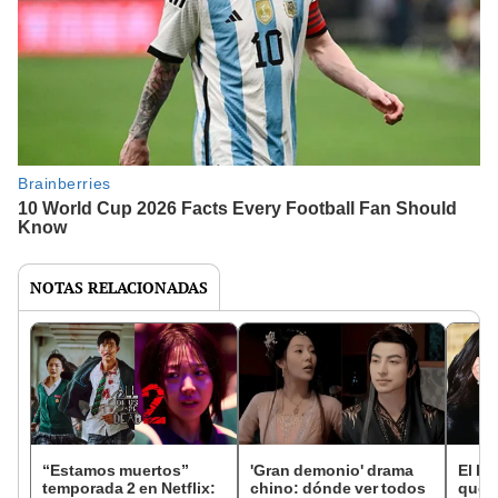
NOTAS RELACIONADAS
“Estamos muertos”
'Gran demonio' drama
El k-
temporada 2 en Netflix:
chino: dónde ver todos
que 