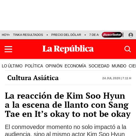
HOY
TINKA RESULTADOS
PRECIO DEL DÓLAR
7 DE AGOSTO
OLLANTA H
LO ÚLTIMO
POLÍTICA
OPINIÓN
ECONOMÍA
SOCIEDAD
MUNDO
CIE
Cultura Asiática
24 Jul 2020 | 7:11 h
La reacción de Kim Soo Hyun
a la escena de llanto con Sang
Tae en It’s okay to not be okay
El conmovedor momento no solo impactó a la
audiencia, sino al mismo actor Kim Soo Hyun