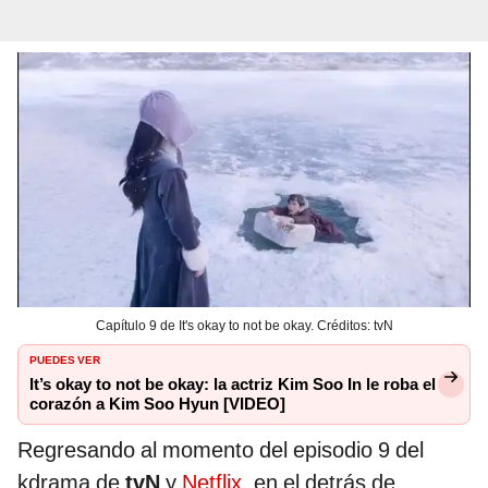
Capítulo 9 de It's okay to not be okay. Créditos: tvN
PUEDES VER
It’s okay to not be okay: la actriz Kim Soo In le roba el
corazón a Kim Soo Hyun [VIDEO]
Regresando al momento del episodio 9 del
kdrama de
tvN
y
Netflix
, en el detrás de