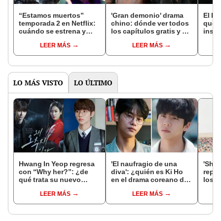
“Estamos muertos”
'Gran demonio' drama
El k-
temporada 2 en Netflix:
chino: dónde ver todos
que 
cuándo se estrena y
los capítulos gratis y en
inspi
avances de la
subespañol
de am
LEER MÁS
LEER MÁS
temporada
de S
LO MÁS VISTO
LO ÚLTIMO
Hwang In Yeop regresa
'El naufragio de una
'Shao
con “Why her?”: ¿de
diva': ¿quién es Ki Ho
repa
qué trata su nuevo
en el drama coreano de
los a
drama tras “The sound
Netflix con Park Eun
despu
LEER MÁS
LEER MÁS
of magic”?
Bin?
chin