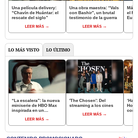
Una película delivery:
Una obra maestra: “Vals
Más d
“Chavín de Huántar: el
con Bashir”, un brutal
el Fe
rescate del siglo”
testimonio de la guerra
Euro
LEER MÁS
LEER MÁS
LO MÁS VISTO
LO ÚLTIMO
“La escalera”: la nueva
'The Chosen': Del
‘Harr
miniserie de HBO Max
streaming a los cines
Hogw
inspirada en un
con J
LEER MÁS
escalofriante crimen de
qué 
LEER MÁS
la vida real