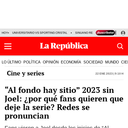
HOY
UNIVERSITARIO VS SPORTING CRISTAL
SINUANO RESULTADOS HOY
CA
LO ÚLTIMO
POLÍTICA
OPINIÓN
ECONOMÍA
SOCIEDAD
MUNDO
CIE
Cine y series
22 Ene 2023 | 9:10 h
“Al fondo hay sitio” 2023 sin
Joel: ¿por qué fans quieren que
deje la serie? Redes se
pronuncian