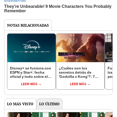
NOTAS RELACIONADAS
Disney+ se fusiona con
¿Cuáles son los
Fue l
ESPN y Star+: fecha
secretos detrás de
tras 
oficial y todo sobre el
'Godzilla x Kong'?: 7
perd
nuevo relanzamiento
datos sorprendentes
y aho
LEER MÁS
LEER MÁS
favor
LO MÁS VISTO
LO ÚLTIMO