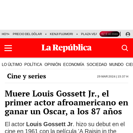
HOY
PRECIO DEL DÓLAR
KENJI FUJIMORI
PLAZA VEA
FERIADOS
KE
LO ÚLTIMO
POLÍTICA
OPINIÓN
ECONOMÍA
SOCIEDAD
MUNDO
CIE
Cine y series
29 Mar 2024 | 15:37 h
Muere Louis Gossett Jr., el
primer actor afroamericano en
ganar un Oscar, a los 87 años
El actor
Louis Gossett Jr
. hizo su debut en el
cine en 1961 con la película 'A Raisin in the