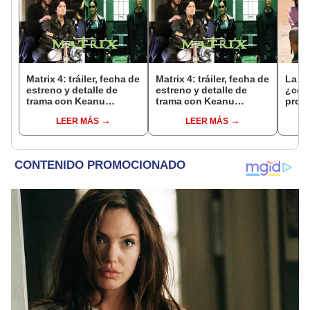
Matrix 4: tráiler, fecha de
Matrix 4: tráiler, fecha de
La fa
estreno y detalle de
estreno y detalle de
¿cóm
trama con Keanu
trama con Keanu
prot
Reeves revelados
Reeves revelados
de 49
LEER MÁS
LEER MÁS
estr