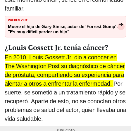
familiar.
PUEDES VER:
Muere el hijo de Gary Sinise, actor de 'Forrest Gump':
"Es muy difícil perder un hijo"
¿Louis Gossett Jr. tenía cáncer?
En 2010, Louis Gossett Jr. dio a conocer en
The Washington Post su diagnóstico de cáncer
de próstata, compartiendo su experiencia para
alentar a otros a enfrentar la enfermedad.
Por
suerte, se sometió a un tratamiento rápido y se
recuperó. Aparte de esto, no se conocían otros
problemas de salud del actor, quien llevaba una
vida saludable.