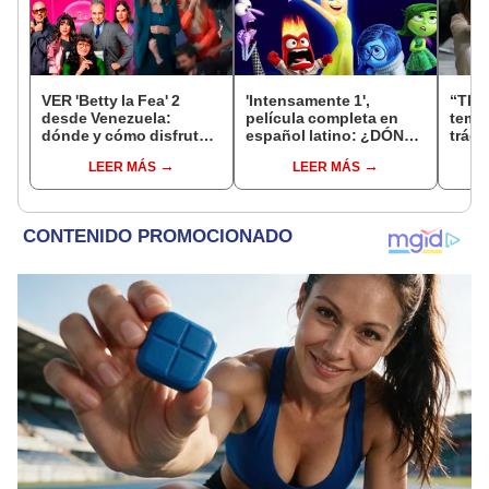
VER 'Betty la Fea' 2
'Intensamente 1',
“The 
desde Venezuela:
película completa en
tempo
dónde y cómo disfrutar
español latino: ¿DÓNDE
trági
de la emisión de los
VER online?
la id
LEER MÁS
LEER MÁS
capítulos 1 y 2 en LÍNEA