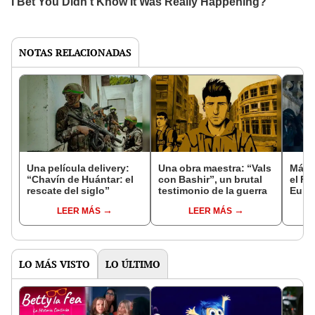
NOTAS RELACIONADAS
Una película delivery:
Una obra maestra: “Vals
Más d
“Chavín de Huántar: el
con Bashir”, un brutal
el Fe
rescate del siglo”
testimonio de la guerra
Euro
LEER MÁS
LEER MÁS
LO MÁS VISTO
LO ÚLTIMO