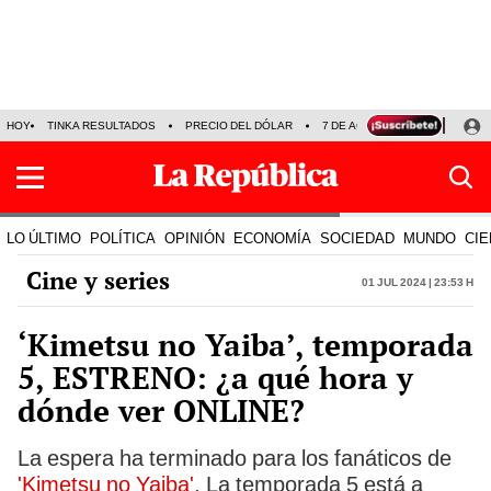
HOY
TINKA RESULTADOS
PRECIO DEL DÓLAR
7 DE AGOSTO
OLLANTA H
LO ÚLTIMO
POLÍTICA
OPINIÓN
ECONOMÍA
SOCIEDAD
MUNDO
CIE
Cine y series
01 Jul 2024 | 23:53 h
‘Kimetsu no Yaiba’, temporada
5, ESTRENO: ¿a qué hora y
dónde ver ONLINE?
La espera ha terminado para los fanáticos de
'Kimetsu no Yaiba'
. La temporada 5 está a