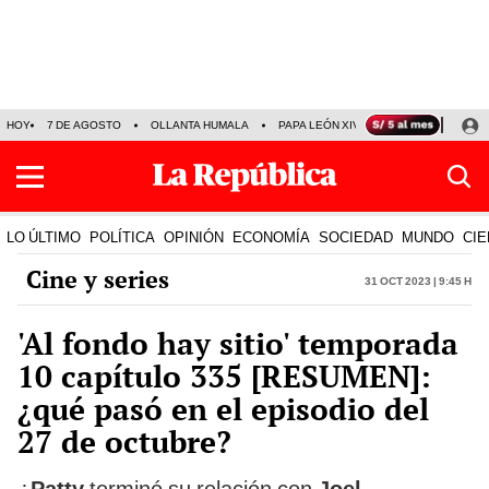
HOY
7 DE AGOSTO
OLLANTA HUMALA
PAPA LEÓN XIV
NALDY SALDAÑA
LO ÚLTIMO
POLÍTICA
OPINIÓN
ECONOMÍA
SOCIEDAD
MUNDO
CIE
Cine y series
31 Oct 2023 | 9:45 h
'Al fondo hay sitio' temporada
10 capítulo 335 [RESUMEN]:
¿qué pasó en el episodio del
27 de octubre?