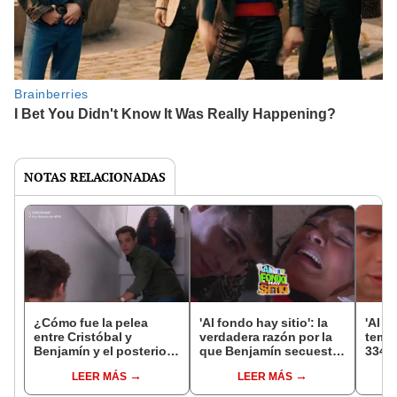
NOTAS RELACIONADAS
¿Cómo fue la pelea
'Al fondo hay sitio': la
'Al f
entre Cristóbal y
verdadera razón por la
tempo
Benjamín y el posterior
que Benjamín secuestró
334 
rescate de July en ‘Al
a July
pasó 
LEER MÁS
LEER MÁS
fondo hay sitio’?
26 d