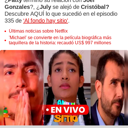
¿
Patty
terminó su relación con
Joel
Gonzales
?, ¿
July
se alejó de
Cristóbal?
Descubre AQUÍ lo que sucedió en el episodio
335 de
‘Al fondo hay sitio’
.
Últimas noticias sobre Netflix
'Michael' se convierte en la película biográfica más
taquillera de la historia: recaudó US$ 997 millones