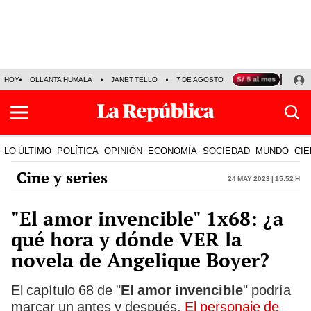
HOY
OLLANTA HUMALA
JANET TELLO
7 DE AGOSTO
TINKA RESULTADOS
LO ÚLTIMO
POLÍTICA
OPINIÓN
ECONOMÍA
SOCIEDAD
MUNDO
CIE
Cine y series
24 May 2023 | 15:52 h
"El amor invencible" 1x68: ¿a
qué hora y dónde VER la
novela de Angelique Boyer?
El capítulo 68 de "
El amor invencible
" podría
marcar un antes y después.
El personaje de