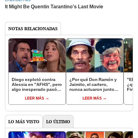
NOTAS RELACIONADAS
Diego explotó contra
¿Por qué Don Ramón y
"El s
Alessia en "AFHS", pero
Jaimito, el cartero,
¿quié
algo inesperado pasó:
nunca actuaron juntos
Final
¿Jimmy vetado para
en "El chavo del 8"?
pist
LEER MÁS
LEER MÁS
siempre?
nota
LO MÁS VISTO
LO ÚLTIMO