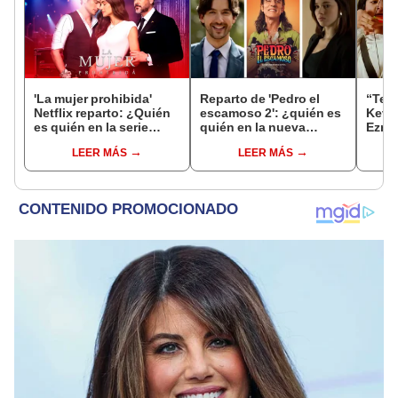
'La mujer prohibida'
Reparto de 'Pedro el
“Ten
Netflix reparto: ¿Quién
escamoso 2': ¿quién es
Kevin
es quién en la serie
quién en la nueva
Ezra 
colombiana
temporada de la exitosa
a la 
LEER MÁS
LEER MÁS
protagonizada por
serie colombiana?
Valerie Domínguez?