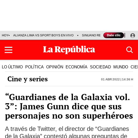
HOY
ALIANZA LIMA VS SPORT BOYS EN VIVO
SINUANO RESULTADOS HOY
JO
LO ÚLTIMO
POLÍTICA
OPINIÓN
ECONOMÍA
SOCIEDAD
MUNDO
CIE
Cine y series
01 Abr 2022 | 14:36 h
“Guardianes de la Galaxia vol.
3”: James Gunn dice que sus
personajes no son superhéroes
A través de Twitter, el director de “Guardianes
de la Galaxia” contestó algunas preguntas de