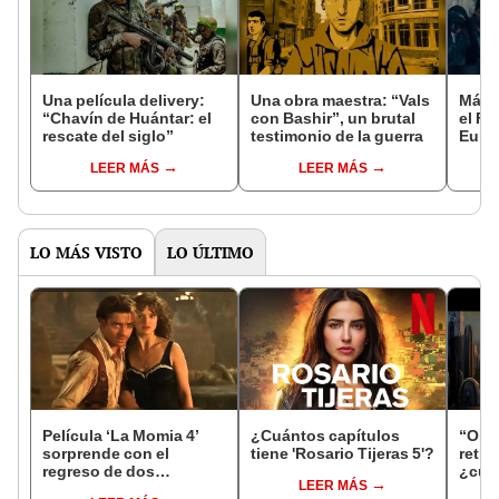
Una película delivery:
Una obra maestra: “Vals
Más d
“Chavín de Huántar: el
con Bashir”, un brutal
el Fe
rescate del siglo”
testimonio de la guerra
Euro
LEER MÁS
LEER MÁS
LO MÁS VISTO
LO ÚLTIMO
Película ‘La Momia 4’
¿Cuántos capítulos
“Obi
sorprende con el
tiene 'Rosario Tijeras 5'?
retra
regreso de dos
¿cuán
LEER MÁS
personajes clásicos
Plus