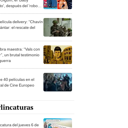
to', después del 'robo
glo'?
elícula delivery: “Chavín
ntar: el rescate del
bra maestra: “Vals con
”, un brutal testimonio
 guerra
e 40 películas en el
val de Cine Europeo
lincaturas
ncatura del jueves 6 de