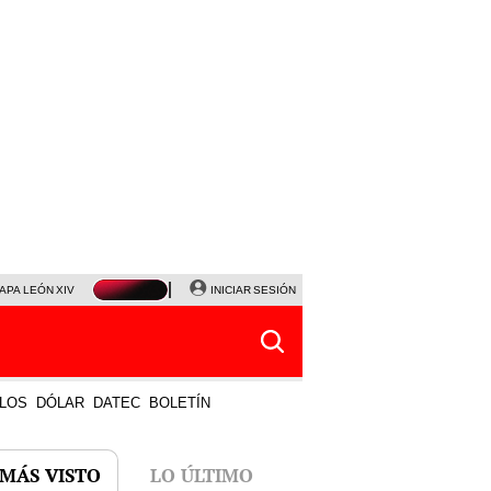
APA LEÓN XIV
NALDY SALDAÑA
INICIAR SESIÓN
LA BELLA LUZ
MAGALY MEDINA
HORÓS
LOS
DÓLAR
DATEC
BOLETÍN
 MÁS VISTO
LO ÚLTIMO