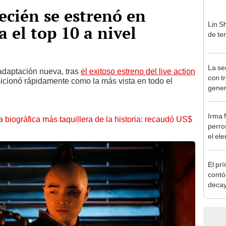
recién se estrenó en
Lin Sh
a el top 10 a nivel
de ter
La se
 adaptación nueva, tras
el exitoso estreno del live action
con tr
sicionó rápidamente como la más vista en todo el
gener
fanát
Irma 
la biográfica más taquillera de la historia: recaudó US$
perro
el el
Efraí
El prí
contó
decay