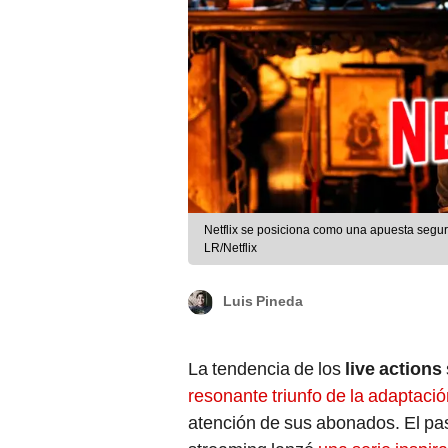
Netflix se posiciona como una apuesta segura
LR/Netflix
Luis Pineda
La tendencia de los
live actions
resonante triunfo de la adaptació
atención de sus abonados. El pas