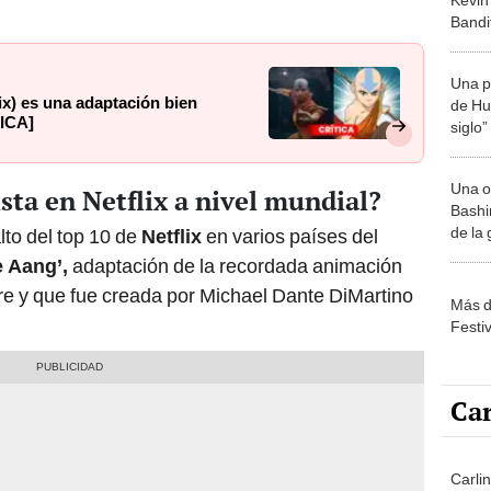
Bandi
del si
Una p
lix) es una adaptación bien
de Huá
TICA]
siglo”
Una o
ista en Netflix a nivel mundial?
Bashir
de la
lto del top 10 de
Netflix
en varios países del
e Aang’,
adaptación de la recordada animación
 y que fue creada por Michael Dante DiMartino
Más d
Festi
Car
Carli