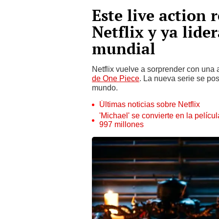
Este live action 
Netflix y ya lider
mundial
Netflix vuelve a sorprender con una
de One Piece
. La nueva serie se po
mundo.
Últimas noticias sobre Netflix
'Michael' se convierte en la pelícu
997 millones