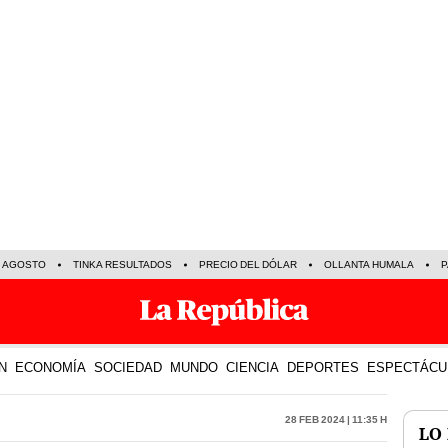
E AGOSTO
TINKA RESULTADOS
PRECIO DEL DÓLAR
OLLANTA HUMALA
P
N
ECONOMÍA
SOCIEDAD
MUNDO
CIENCIA
DEPORTES
ESPECTÁCU
28 Feb 2024 | 11:35 h
LO