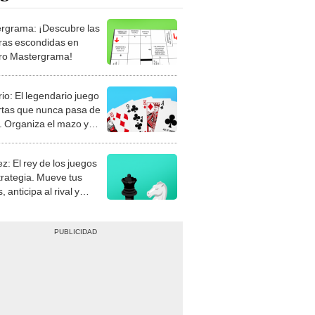
rgrama: ¡Descubre las
ras escondidas en
ro Mastergrama!
rio: El legendario juego
rtas que nunca pasa de
 Organiza el mazo y
stra tu habilidad.
z: El rey de los juegos
trategia. Mueve tus
, anticipa al rival y
gue el jaque mate.