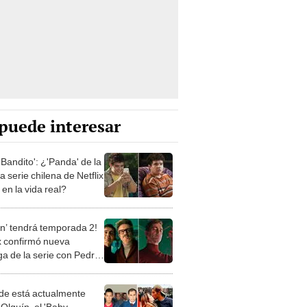
puede interesar
Bandito': ¿'Panda' de la
a serie chilena de Netflix
 en la vida real?
lín’ tendrá temporada 2!
ix confirmó nueva
ga de la serie con Pedro
o
e está actualmente
 Olguín, el 'Baby