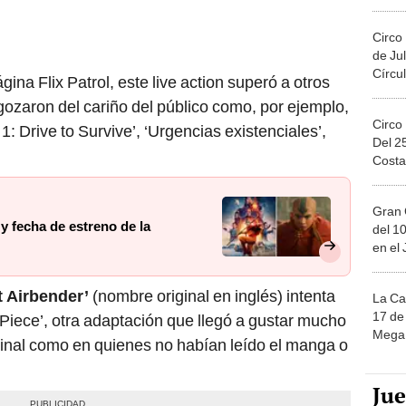
Migue
Circo
de Jul
Círcul
ina Flix Patrol, este live action superó a otros
gozaron del cariño del público como, por ejemplo,
Circo
1: Drive to Survive’, ‘Urgencias existenciales’,
Del 2
Costa
Gran 
 y fecha de estreno de la
del 10
en el
t Airbender’
(nombre original en inglés) intenta
La Ca
17 de 
e Piece’, otra adaptación que llegó a gustar mucho
Mega 
iginal como en quienes no habían leído el manga o
Ju