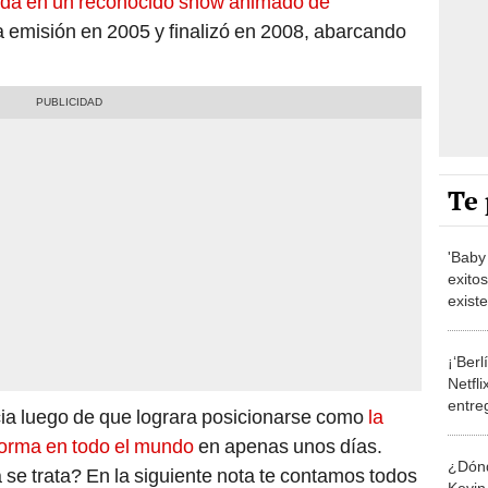
rada en un reconocido show animado de
a emisión en 2005 y finalizó en 2008, abarcando
Te 
'Baby 
exitos
existe
¡‘Ber
Netfl
entre
cia luego de que lograra posicionarse como
la
Alons
forma en todo el mundo
en apenas unos días.
¿Dónd
se trata? En la siguiente nota te contamos todos
Kevin