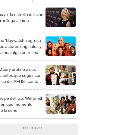
aye: la estrella del cine
ror llega a Lima
1
rie ‘Baywatch’ regresa
es actores originales y
2
a nostalgia entre los
icos
Maury prefirió a sus
s antes que seguir con
3
enco de ‘AFHS’, contó
n Aguilar
ncipe del rap: Will Smith
 en qué momento
4
ó la serie