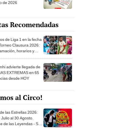
o de 2026
tas Recomendadas
os de Liga 1 en la fecha
 Torneo Clausura 2026:
amación, horarios y
 ver
hi advierte llegada de
IAS EXTREMAS en 65
ncias desde HOY
mos al Circo!
de las Estrellas 2026:
 Julio al 30 Agosto.
e de las Leyendas - San