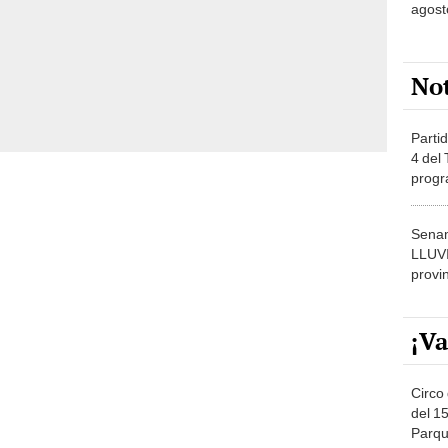
agost
No
Partid
4 del
progr
dónde
Senam
LLUV
provi
¡Va
Circo 
del 15
Parqu