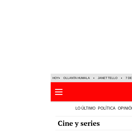
HOY
OLLANTA HUMALA
JANET TELLO
7 D
LO ÚLTIMO
POLÍTICA
OPINIÓ
Cine y series