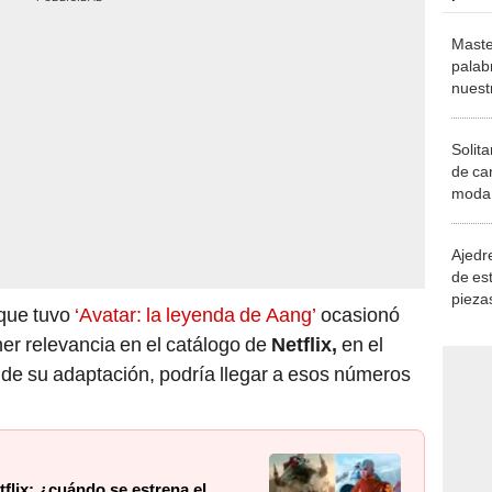
Maste
palab
nuest
Solita
de ca
moda.
demue
Ajedre
de es
piezas
 que tuvo
‘Avatar: la leyenda de Aang’
ocasionó
consi
ner relevancia en el catálogo de
Netflix,
en el
s de su adaptación, podría llegar a esos números
tflix: ¿cuándo se estrena el