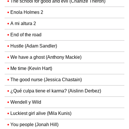
The school for good and evil (Charlize Theron)
Enola Holmes 2
A mi altura 2
End of the road
Hustle (Adam Sandler)
We have a ghost (Anthony Mackie)
Me time (Kevin Hart)
The good nurse (Jessica Chastain)
¿Qué culpa tiene el karma? (Aislinn Derbez)
Wendell y Wild
Luckiest girl alive (Mila Kunis)
You people (Jonah Hill)