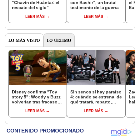
“Chavín de Huántar: el
con Bashir”, un brutal
el Fe
rescate del siglo”
testimonio de la guerra
Euro
LEER MÁS
LEER MÁS
LO MÁS VISTO
LO ÚLTIMO
Disney confirma "Toy
Sin senos sí hay paraíso
Zack 
story 5": Woody y Buzz
4: cuándo se estrena, de
Leag
volverían tras fracaso
qué tratará, reparto,
habr
de "Lightyear"
nuevos personajes y
HBO 
LEER MÁS
LEER MÁS
todo sobre la nueva
temporada de la serie en
Telemundo