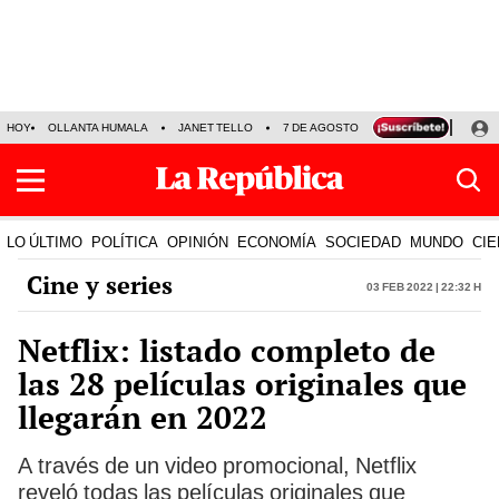
HOY
OLLANTA HUMALA
JANET TELLO
7 DE AGOSTO
TINKA RESULTADOS
LO ÚLTIMO
POLÍTICA
OPINIÓN
ECONOMÍA
SOCIEDAD
MUNDO
CIE
Cine y series
03 Feb 2022 | 22:32 h
Netflix: listado completo de
las 28 películas originales que
llegarán en 2022
A través de un video promocional, Netflix
reveló todas las películas originales que