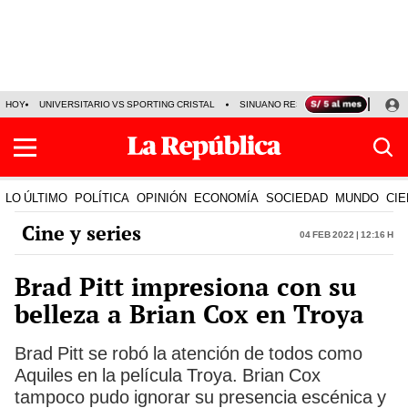
HOY
UNIVERSITARIO VS SPORTING CRISTAL
SINUANO RESULTADOS HOY
CA
LO ÚLTIMO
POLÍTICA
OPINIÓN
ECONOMÍA
SOCIEDAD
MUNDO
CIE
Cine y series
04 Feb 2022 | 12:16 h
Brad Pitt impresiona con su
belleza a Brian Cox en Troya
Brad Pitt se robó la atención de todos como
Aquiles en la película Troya. Brian Cox
tampoco pudo ignorar su presencia escénica y