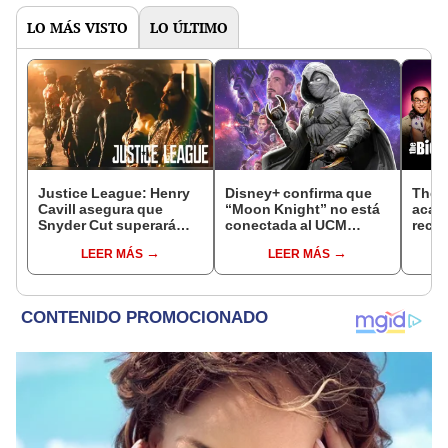
LO MÁS VISTO
LO ÚLTIMO
Justice League: Henry
Disney+ confirma que
The 
Cavill asegura que
“Moon Knight” no está
acaba
Snyder Cut superará
conectada al UCM
recib
versión de Whedon
actual
por r
LEER MÁS
LEER MÁS