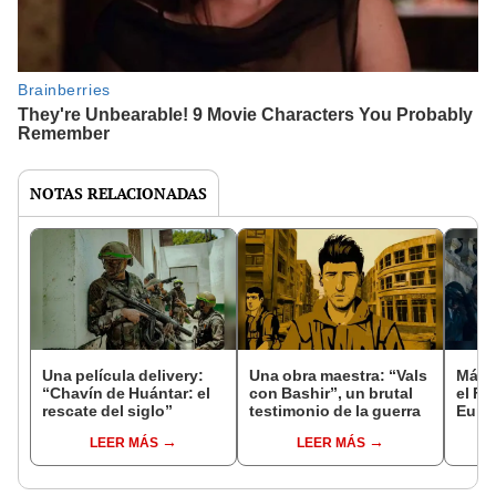
NOTAS RELACIONADAS
Una película delivery:
Una obra maestra: “Vals
Más d
“Chavín de Huántar: el
con Bashir”, un brutal
el Fe
rescate del siglo”
testimonio de la guerra
Euro
LEER MÁS
LEER MÁS