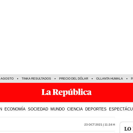
E AGOSTO
TINKA RESULTADOS
PRECIO DEL DÓLAR
OLLANTA HUMALA
P
N
ECONOMÍA
SOCIEDAD
MUNDO
CIENCIA
DEPORTES
ESPECTÁCU
23 Oct 2021 | 11:24 h
LO