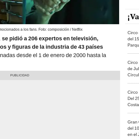
¡Va
ocionados a los fans. Foto: composición / Netflix
Circo 
,
se pidió a 206 expertos en televisión,
del 15
Parqu
os y figuras de la industria de 43 países
Migue
enadas desde el 1 de enero de 2000 hasta la
Circo
de Jul
Círcul
Circo
Del 2
Costa
Gran 
del 10
en el