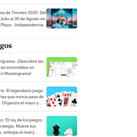
sa de Timoteo 2026: Del
Julio al 30 de Agosto en
Plaza - Independencia
egos
rgrama: ¡Descubre las
ras escondidas en
ro Mastergrama!
rio: El legendario juego
rtas que nunca pasa de
 Organiza el mazo y
stra tu habilidad.
z: El rey de los juegos
trategia. Mueve tus
, anticipa al rival y