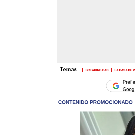
BREAKING BAD
LA CASA DE 
Prefi
Goog