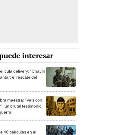
puede interesar
elícula delivery: “Chavín
ntar: el rescate del
bra maestra: “Vals con
”, un brutal testimonio
 guerra
e 40 películas en el