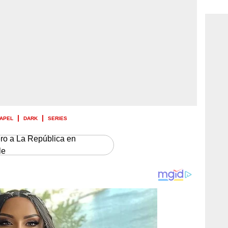
consi
PAPEL
DARK
SERIES
ero a La República en
le