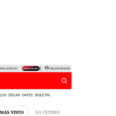
APA LEÓN XIV
NALDY SALDAÑA
INICIAR SESIÓN
LA BELLA LUZ
MAGALY MEDINA
HORÓS
LOS
DÓLAR
DATEC
BOLETÍN
 MÁS VISTO
LO ÚLTIMO