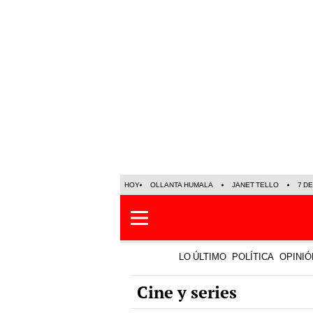
HOY
OLLANTA HUMALA
JANET TELLO
7 D
LO ÚLTIMO
POLÍTICA
OPINIÓ
Cine y series