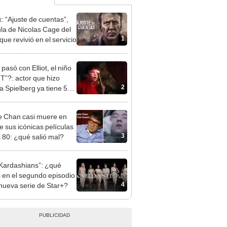
x: “Ajuste de cuentas”,
ula de Nicolas Cage del
1
que revivió en el servicio
pasó con Elliot, el niño
.T”?: actor que hizo
2
 a Spielberg ya tiene 51
e Chan casi muere en
e sus icónicas películas
3
s 80: ¿qué salió mal?
Kardashians”: ¿qué
 en el segundo episodio
4
 nueva serie de Star+?