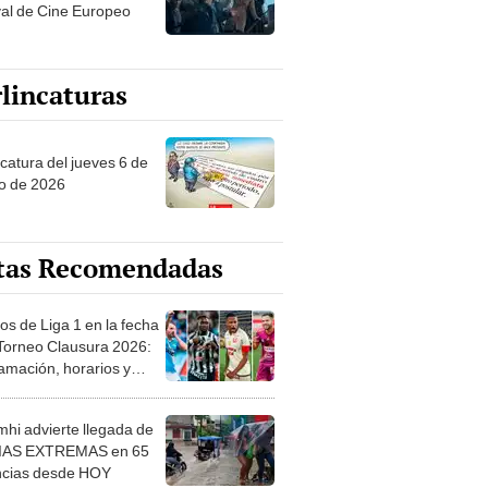
val de Cine Europeo
lincaturas
ncatura del jueves 6 de
o de 2026
tas Recomendadas
os de Liga 1 en la fecha
 Torneo Clausura 2026:
amación, horarios y
 ver
hi advierte llegada de
IAS EXTREMAS en 65
ncias desde HOY