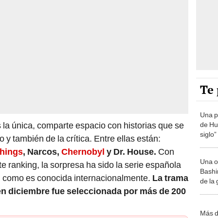
Te 
Una p
la única, comparte espacio con historias que se
de Huá
siglo”
 y también de la crítica. Entre ellas están:
things
, Narcos,
Chernobyl
y Dr. House.
Con
Una o
 ranking, la sorpresa ha sido la serie española
Bashir
, como es conocida internacionalmente.
La trama
de la
 en diciembre fue seleccionada por más de 200
Más d