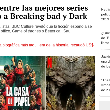
entre las mejores series
Netfli
to a Breaking bad y Dark
pelíc
2019 
istas, BBC Culture reveló que la ficción española se
ffice, Game of thrones o Better call Saul.
¿Qué 
de “E
llorar
la biográfica más taquillera de la historia: recaudó US$
años
Jacki
una d
de lo
“The 
vimos
de la