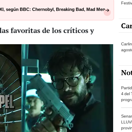
Festi
 XXI, según BBC: Chernobyl, Breaking Bad, Mad Men
Car
as favoritas de los críticos y
Carli
agost
No
Partid
4 del
progr
dónde
Senam
LLUV
provi