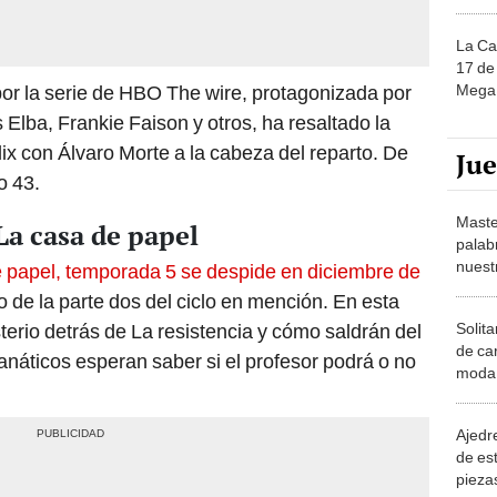
La Ca
17 de 
Mega 
 por la serie de HBO The wire, protagonizada por
Elba, Frankie Faison y otros, ha resaltado la
ix con Álvaro Morte a la cabeza del reparto. De
Ju
o 43.
Maste
La casa de papel
palab
nuest
 papel, temporada 5 se despide en diciembre de
no de la parte dos del ciclo en mención. En esta
Solita
terio detrás de La resistencia y cómo saldrán del
de ca
náticos esperan saber si el profesor podrá o no
moda.
demue
Ajedre
de es
piezas