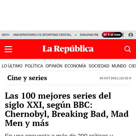
HOY
UNIVERSITARIO VS SPORTING CRISTAL
SINUANO RESULTADOS HOY
CA
LO ÚLTIMO
POLÍTICA
OPINIÓN
ECONOMÍA
SOCIEDAD
MUNDO
CIE
Cine y series
20 Oct 2021 | 22:32 h
Las 100 mejores series del
siglo XXI, según BBC:
Chernobyl, Breaking Bad, Mad
Men y más