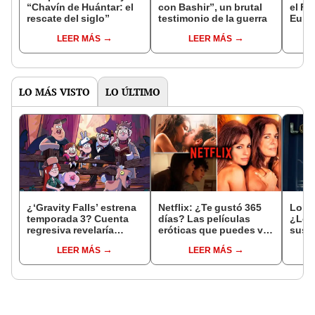
“Chavín de Huántar: el
con Bashir”, un brutal
el Fe
rescate del siglo”
testimonio de la guerra
Euro
LEER MÁS
LEER MÁS
LO MÁS VISTO
LO ÚLTIMO
¿‘Gravity Falls’ estrena
Netflix: ¿Te gustó 365
Loki,
temporada 3? Cuenta
días? Las películas
¿Loki
regresiva revelaría
eróticas que puedes ver
sus a
cuándo sale la nueva
desde hoy en el servicio
al U
LEER MÁS
LEER MÁS
entrega de la serie