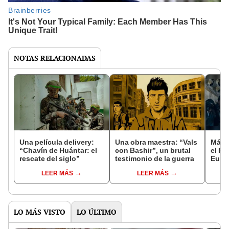
NOTAS RELACIONADAS
Una película delivery:
Una obra maestra: “Vals
Más d
“Chavín de Huántar: el
con Bashir”, un brutal
el Fe
rescate del siglo”
testimonio de la guerra
Euro
LEER MÁS
LEER MÁS
LO MÁS VISTO
LO ÚLTIMO