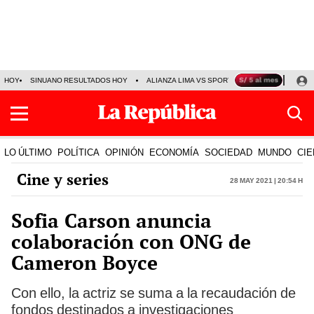
HOY
SINUANO RESULTADOS HOY
ALIANZA LIMA VS SPORT BOYS
JORGE MES
LO ÚLTIMO
POLÍTICA
OPINIÓN
ECONOMÍA
SOCIEDAD
MUNDO
CIE
Cine y series
28 May 2021 | 20:54 h
Sofia Carson anuncia
colaboración con ONG de
Cameron Boyce
Con ello, la actriz se suma a la recaudación de
fondos destinados a investigaciones