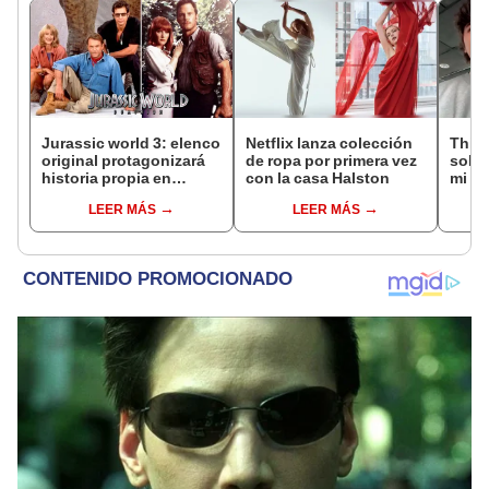
Jurassic world 3: elenco
Netflix lanza colección
Thiag
original protagonizará
de ropa por primera vez
sobre
historia propia en
con la casa Halston
mi pr
paralelo
prim
LEER MÁS
LEER MÁS
produ
baja
taqui