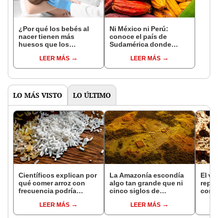
¿Por qué los bebés al
Ni México ni Perú:
nacer tienen más
conoce el país de
huesos que los
Sudamérica donde
adultos?
nació el cacao, según
LEER MÁS
LEER MÁS
estudio
LO MÁS VISTO
LO ÚLTIMO
Científicos explican por
La Amazonía escondía
El ve
qué comer arroz con
algo tan grande que ni
repro
frecuencia podría
cinco siglos de
conej
aumentar la exposición
exploraciones lograron
pone
LEER MÁS
LEER MÁS
a un elemento tóxico y
encontrarlo: el hallazgo
tres 
cancerígeno
podría cambiar todo lo
hasta