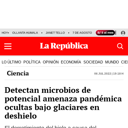
HOY
OLLANTA HUMALA
JANET TELLO
7 DE AGOSTO
TINKA RESULTADOS
LO ÚLTIMO
POLÍTICA
OPINIÓN
ECONOMÍA
SOCIEDAD
MUNDO
CIE
Ciencia
06 Jul 2022 | 19:18 h
Detectan microbios de
potencial amenaza pandémica
ocultas bajo glaciares en
deshielo