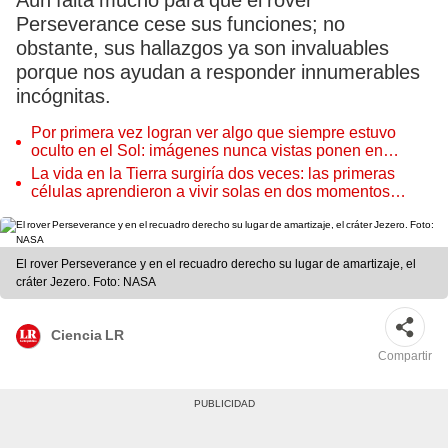
Aún falta mucho para que el rover
Perseverance cese sus funciones; no
obstante, sus hallazgos ya son invaluables
porque nos ayudan a responder innumerables
incógnitas.
Por primera vez logran ver algo que siempre estuvo
oculto en el Sol: imágenes nunca vistas ponen en
aprietos a científicos
La vida en la Tierra surgiría dos veces: las primeras
células aprendieron a vivir solas en dos momentos
distintos
El rover Perseverance y en el recuadro derecho su lugar de amartizaje, el
cráter Jezero. Foto: NASA
Ciencia LR
Compartir