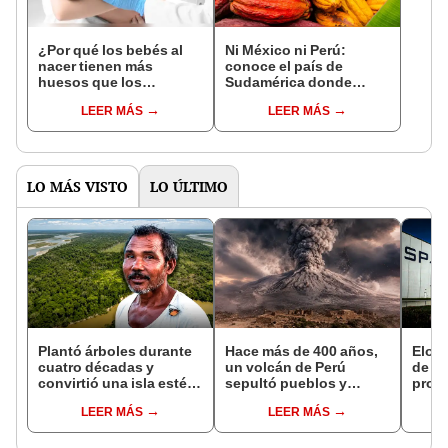
¿Por qué los bebés al
Ni México ni Perú:
nacer tienen más
conoce el país de
huesos que los
Sudamérica donde
adultos?
nació el cacao, según
LEER MÁS
LEER MÁS
estudio
LO MÁS VISTO
LO ÚLTIMO
Plantó árboles durante
Hace más de 400 años,
Elon 
cuatro décadas y
un volcán de Perú
de te
convirtió una isla estéril
sepultó pueblos y
propi
en un inmenso bosque:
provocó uno de los
utili
LEER MÁS
LEER MÁS
hoy supera casi seis
veranos más fríos de la
espac
veces al Parque de las
historia: sigue bajo
Leyendas.
monitoreo