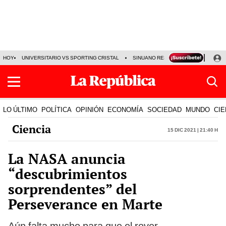
HOY
UNIVERSITARIO VS SPORTING CRISTAL
SINUANO RESULTADOS HOY
CA
LO ÚLTIMO
POLÍTICA
OPINIÓN
ECONOMÍA
SOCIEDAD
MUNDO
CIE
Ciencia
15 Dic 2021 | 21:40 h
La NASA anuncia
“descubrimientos
sorprendentes” del
Perseverance en Marte