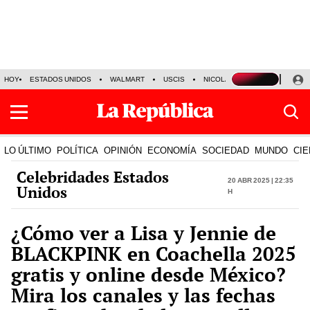
HOY
ESTADOS UNIDOS
WALMART
USCIS
NICOLÁS MADURO
P-8 PO
LO ÚLTIMO
POLÍTICA
OPINIÓN
ECONOMÍA
SOCIEDAD
MUNDO
CIE
Celebridades Estados
20 Abr 2025 | 22:35
Unidos
h
¿Cómo ver a Lisa y Jennie de
BLACKPINK en Coachella 2025
gratis y online desde México?
Mira los canales y las fechas