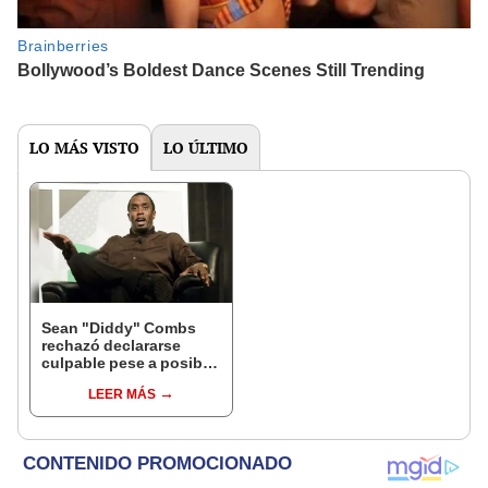
LO MÁS VISTO
LO ÚLTIMO
Sean "Diddy" Combs
rechazó declararse
culpable pese a posible
condena reducida a
LEER MÁS
días del juicio por
tráfico sexual