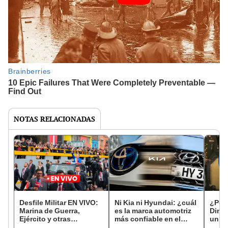
NOTAS RELACIONADAS
Desfile Militar EN VIVO:
Ni Kia ni Hyundai: ¿cuál
¿Por 
Marina de Guerra,
es la marca automotriz
Dina 
Ejército y otras
más confiable en el
un 'b
delegaciones marchan
2023?
Parad