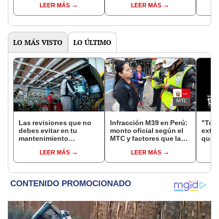
LEER MÁS
LEER MÁS
en av. Brasil
signi
LO MÁS VISTO
LO ÚLTIMO
Las revisiones que no
Infracción M39 en Perú:
"Toyo
debes evitar en tu
monto oficial según el
exte
mantenimiento
MTC y factores que la
que r
preventivo antes de
agravan en tu récord
vehí
LEER MÁS
LEER MÁS
viajar en coche