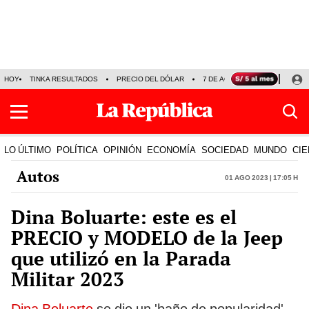
HOY
TINKA RESULTADOS
PRECIO DEL DÓLAR
7 DE AGOSTO
OLLANTA H
LO ÚLTIMO
POLÍTICA
OPINIÓN
ECONOMÍA
SOCIEDAD
MUNDO
CIE
Autos
01 Ago 2023 | 17:05 h
Dina Boluarte: este es el
PRECIO y MODELO de la Jeep
que utilizó en la Parada
Militar 2023