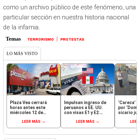
como un archivo público de este fenómeno, una
particular sección en nuestra historia nacional
de la infamia.
TERRORISMO
PROTESTAS
LO MÁS VISTO
Plaza Vea cerrará
Impulsan ingreso de
‘Careca’ 
horas antes este
peruanos a EE. UU.
por ‘Domin
miércoles 12 de
con visas E1 y E2:
sicario juv
agosto en todo el
emprendedores y
capturado 
LEER MÁS
LEER MÁS
LEER
Perú: tiendas
pymes serían los más
crimen
atenderán hasta las 7
beneficiados
p.m.