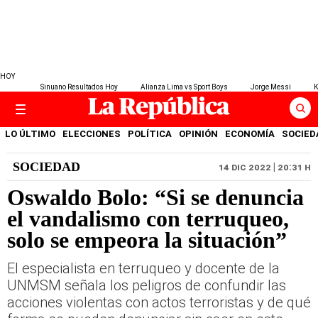
HOY
Sinuano Resultados Hoy
Alianza Lima vs Sport Boys
Jorge Messi
K
LO ÚLTIMO
ELECCIONES
POLÍTICA
OPINIÓN
ECONOMÍA
SOCIED
SOCIEDAD
14 DIC 2022 | 20:31 H
Oswaldo Bolo: “Si se denuncia
el vandalismo con terruqueo,
solo se empeora la situación”
El especialista en terruqueo y docente de la
UNMSM señala los peligros de confundir las
acciones violentas con actos terroristas y de qué