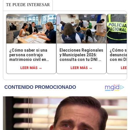
TE PUEDE INTERESAR
¿Cómo saber si una
Elecciones Regionales
¿Cómo sab
persona contrajo
y Municipales 2026:
denuncias 
matrimonio civil en
consulta con tu DNI si
con mi DN
Reniec?
fuiste elegido
LEER MÁS
LEER MÁS
LEER
miembro de mesa para
este 4 de octubre en el
link oficial de la ONPE