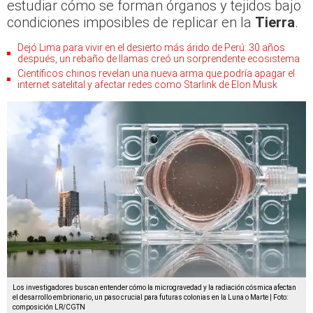
estudiar cómo se forman órganos y tejidos bajo
condiciones imposibles de replicar en la
Tierra
.
Dejó Lima para vivir en el desierto más árido de Perú: 30 años
después, un rebaño de llamas creó un sorprendente ecosistema
Científicos chinos revelan una nueva arma que podría apagar el
internet satelital y afectar redes como Starlink de Elon Musk
Los investigadores buscan entender cómo la microgravedad y la radiación cósmica afectan
el desarrollo embrionario, un paso crucial para futuras colonias en la Luna o Marte | Foto:
composición LR/CGTN