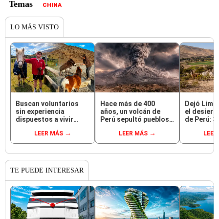
CHINA
LO MÁS VISTO
Buscan voluntarios
Hace más de 400
Dejó Lima 
sin experiencia
años, un volcán de
el desiert
dispuestos a vivir
Perú sepultó pueblos y
de Perú: 3
gratis durante una
provocó uno de los
después, 
LEER MÁS
LEER MÁS
LEER
semana: para cuidar
veranos más fríos de
llamas cre
caballos, burros y
la historia: sigue bajo
sorprende
otros animales
monitoreo
ecosiste
rescatados en un
refugio por 2 horas
TE PUEDE INTERESAR