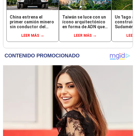
China estrena el
Taiwán se luce con un
Un 'lago ar
primer camión minero
ícono arquitectónico
construid
sin conductor del
en forma de ADN que
Sudaméric
mundo: es un 8x4 que
ayudaría a enfriar la
asegurar 
LEER MÁS
LEER MÁS
LEER
gira sobre su eje para
Tierra: une lujo,
vía comerc
dominar terrenos
naturaleza y
2027, imit
difíciles
tecnología