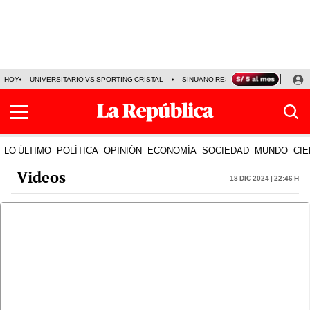
HOY
UNIVERSITARIO VS SPORTING CRISTAL
SINUANO RESULTADOS HOY
CA
LO ÚLTIMO
POLÍTICA
OPINIÓN
ECONOMÍA
SOCIEDAD
MUNDO
CIE
Videos
18 Dic 2024 | 22:46 h