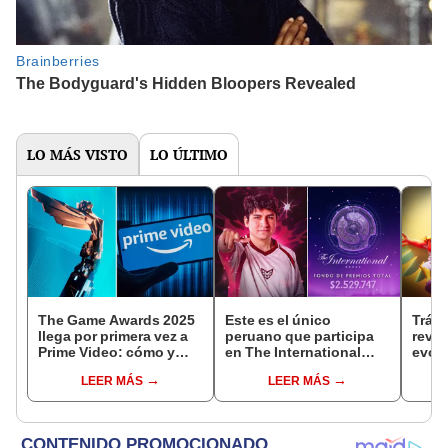
LO MÁS VISTO
LO ÚLTIMO
The Game Awards 2025
Este es el único
Tráil
llega por primera vez a
peruano que participa
reve
Prime Video: cómo y
en The International
evolu
cuándo ver el evento
2025 de Dota 2 con el
sigui
LEER MÁS
LEER MÁS
equipo Heroic