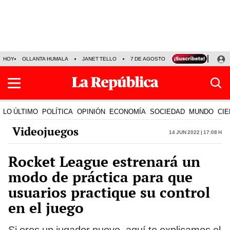
HOY
OLLANTA HUMALA
JANET TELLO
7 DE AGOSTO
TINKA RESULTADOS
LO ÚLTIMO
POLÍTICA
OPINIÓN
ECONOMÍA
SOCIEDAD
MUNDO
CIE
Videojuegos
14 Jun 2022 | 17:08 h
Rocket League estrenará un
modo de práctica para que
usuarios practique su control
en el juego