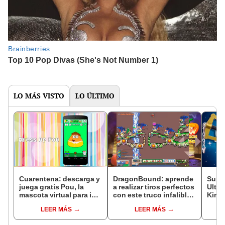
LO MÁS VISTO
LO ÚLTIMO
Cuarentena: descarga y
DragonBound: aprende
Supe
juega gratis Pou, la
a realizar tiros perfectos
Ultim
mascota virtual para iOS
con este truco infalible
King
y Android [VIDEO]
[FOTOS Y VIDEO]
convi
LEER MÁS
LEER MÁS
lucha