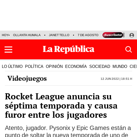
HOY
OLLANTA HUMALA
JANET TELLO
7 DE AGOSTO
TINKA RESULTADOS
LO ÚLTIMO
POLÍTICA
OPINIÓN
ECONOMÍA
SOCIEDAD
MUNDO
CIE
Videojuegos
12 Jun 2022 | 18:51 h
Rocket League anuncia su
séptima temporada y causa
furor entre los jugadores
Atento, jugador. Pysonix y Epic Games están a
punto de soltar la nueva temporada de uno de