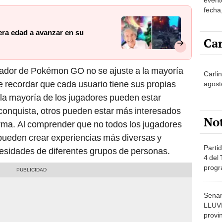
fecha,
reco
era edad a avanzar en su
Car
ugador de Pokémon GO no se ajuste a la mayoría
Carli
te recordar que cada usuario tiene sus propias
agost
n la mayoría de los jugadores pueden estar
onquista, otros pueden estar más interesados ​​
No
forma. Al comprender que no todos los jugadores
 pueden crear experiencias más diversas y
Partid
ecesidades de diferentes grupos de personas.
4 del
progr
dónde
Senam
LLUV
provi