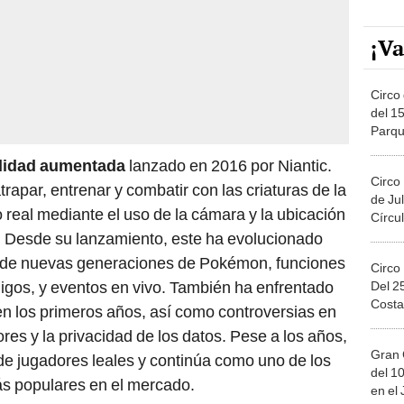
¡Va
Circo 
del 15
Parqu
Migue
lidad aumentada
lanzado en 2016 por Niantic.
Circo
atrapar, entrenar y combatir con las criaturas de la
de Jul
eal mediante el uso de la cámara y la ubicación
Círcul
. Desde su lanzamiento, este ha evolucionado
ón de nuevas generaciones de Pokémon, funciones
Circo
igos, y eventos en vivo. También ha enfrentado
Del 2
Costa
o en los primeros años, así como controversias en
ores y la privacidad de los datos. Pese a los años,
Gran 
de jugadores leales y continúa como uno de los
del 10
ás populares en el mercado.
en el