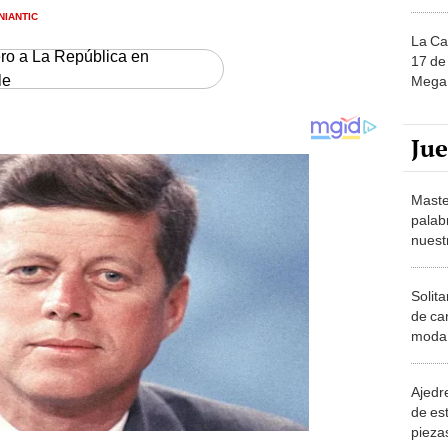
NIANTIC
La Ca
ero a La República en
17 de 
le
Mega 
Ju
Maste
palab
nuest
Solita
de ca
moda.
demue
Ajedre
de es
piezas