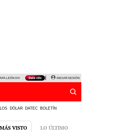
APA LEÓN XIV
NALDY SALDAÑA
INICIAR SESIÓN
LA BELLA LUZ
MAGALY MEDINA
HORÓS
LOS
DÓLAR
DATEC
BOLETÍN
 MÁS VISTO
LO ÚLTIMO