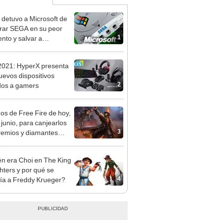
detuvo a Microsoft de
ar SEGA en su peor
1
to y salvar a
mcast?
021: HyperX presenta
uevos dispositivos
2
idos a gamers
os de Free Fire de hoy,
 junio, para canjearlos
3
remios y diamantes
n era Choi en The King
ghters y por qué se
4
ía a Freddy Krueger?