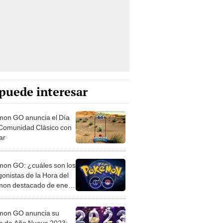
puede interesar
on GO anuncia el Día
 Comunidad Clásico con
ar
on GO: ¿cuáles son los
gonistas de la Hora del
on destacado de enero
?
mon GO anuncia su
o de Año Nuevo 2023: