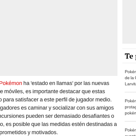
Te 
Pokém
de la
 Pokémon
ha 'estado en llamas' por las nuevas
Larvit
de móviles, es importante destacar que estas
ara satisfacer a este perfil de jugador medio.
Pokém
prota
 jugadores es caminar y socializar con sus amigos
pokém
ncursiones pueden ser demasiado desafiantes o
2023
to, es posible que las medidas estén destinadas a
Poké
prometidos y motivados.
event