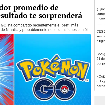
ador promedio de
¿Qué 
ultado te sorprenderá
compr
momen
Drea
 GO
, ha compartido recientemente el
perfil
más
o de Niantic, y probablemente no te identifiques con él.
CES 2
sus n
dirig
Códig
21 de
por p
gratis
¿Quié
of Fi
parec