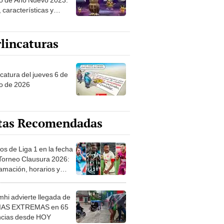
 características y
mpensas
lincaturas
ncatura del jueves 6 de
o de 2026
tas Recomendadas
os de Liga 1 en la fecha
 Torneo Clausura 2026:
amación, horarios y
 ver
hi advierte llegada de
IAS EXTREMAS en 65
ncias desde HOY