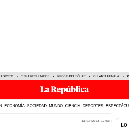
E AGOSTO
TINKA RESULTADOS
PRECIO DEL DÓLAR
OLLANTA HUMALA
P
N
ECONOMÍA
SOCIEDAD
MUNDO
CIENCIA
DEPORTES
ESPECTÁCU
14 Abr 2023 | 12:04 h
LO