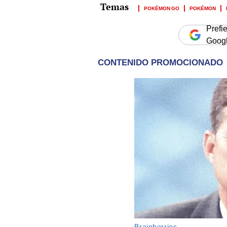
POKÉMON GO
POKÉMON
Prefi
Goog