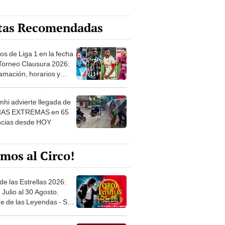
tas Recomendadas
os de Liga 1 en la fecha
 Torneo Clausura 2026:
amación, horarios y
 ver
hi advierte llegada de
IAS EXTREMAS en 65
ncias desde HOY
mos al Circo!
de las Estrellas 2026:
 Julio al 30 Agosto.
e de las Leyendas - San
l