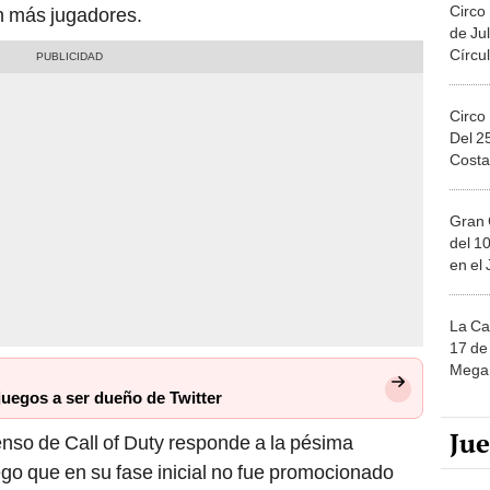
Circo
n más jugadores.
de Jul
Círcul
Circo
Del 2
Costa
Gran 
del 10
en el
La Ca
17 de 
Mega 
juegos a ser dueño de Twitter
Ju
enso de Call of Duty responde a la pésima
go que en su fase inicial no fue promocionado