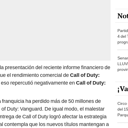
No
Partid
4 del
progr
dónde
Senam
LLUV
a presentación del reciente informe financiero de
provi
ue el rendimiento comercial de
Call of Duty:
y eso repercutió negativamente en
Call of Duty:
¡Va
a franquicia ha perdido más de 50 millones de
Circo 
l of Duty: Vanguard. De igual modo, el malestar
del 15
Parqu
trega de Call of Duty logró afectar la estrategia
Migue
l contempla que los nuevos títulos mantengan a