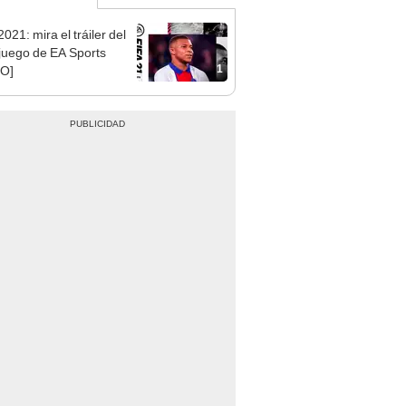
021: mira el tráiler del
juego de EA Sports
1
EO]