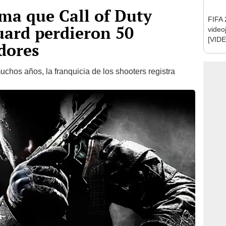
rma que Call of Duty
FIFA 2
ard perdieron 50
video
[VID
dores
uchos años, la franquicia de los shooters registra