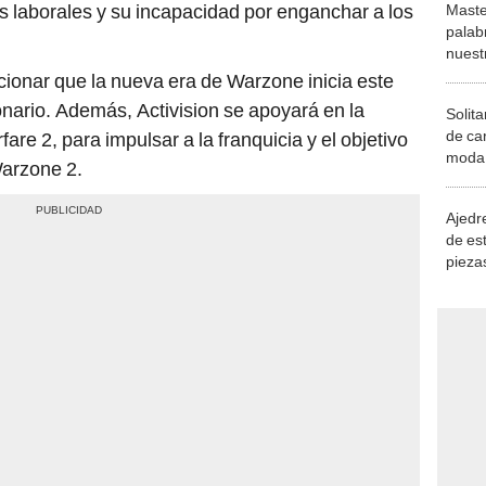
 laborales y su incapacidad por enganchar a los
Maste
palab
nuest
cionar que la nueva era de Warzone inicia este
nario. Además, Activision se apoyará en la
Solita
de ca
re 2, para impulsar a la franquicia y el objetivo
moda.
Warzone 2.
demue
Ajedre
de es
piezas
consi