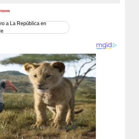
VISION
ero a La República en
le