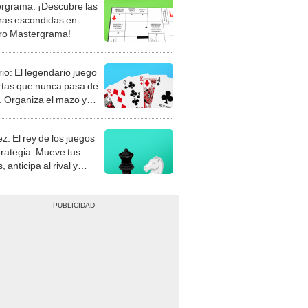
rgrama: ¡Descubre las
ras escondidas en
ro Mastergrama!
rio: El legendario juego
rtas que nunca pasa de
 Organiza el mazo y
stra tu habilidad.
z: El rey de los juegos
trategia. Mueve tus
, anticipa al rival y
gue el jaque mate.