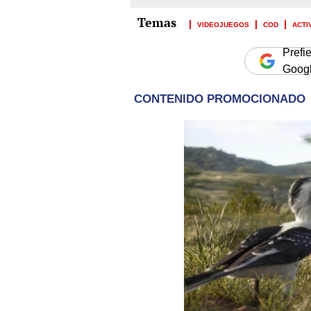
VIDEOJUEGOS
COD
ACTI
Prefi
Goog