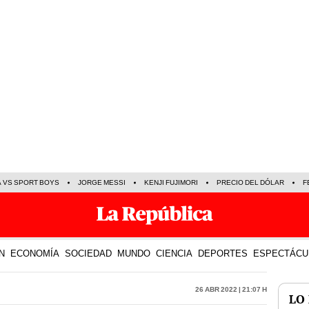
A VS SPORT BOYS
JORGE MESSI
KENJI FUJIMORI
PRECIO DEL DÓLAR
F
N
ECONOMÍA
SOCIEDAD
MUNDO
CIENCIA
DEPORTES
ESPECTÁCU
26 Abr 2022 | 21:07 h
LO