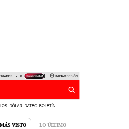
ERIADOS
KEIKO FUJIMORI
NALDY SALDAÑA
INICIAR SESIÓN
JAVIER MILEI
PARTIDOS DE
LOS
DÓLAR
DATEC
BOLETÍN
 MÁS VISTO
LO ÚLTIMO