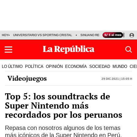
HOY
UNIVERSITARIO VS SPORTING CRISTAL
SINUANO RESULTADOS HOY
CA
LO ÚLTIMO
POLÍTICA
OPINIÓN
ECONOMÍA
SOCIEDAD
MUNDO
CIE
Videojuegos
29 Dic 2021 | 15:05 h
Top 5: los soundtracks de
Super Nintendo más
recordados por los peruanos
Repasa con nosotros algunos de los temas
más icónicos de la Super Nintendo en Perú.