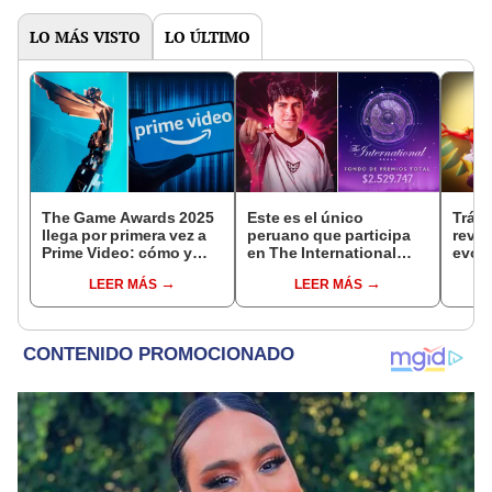
LO MÁS VISTO
LO ÚLTIMO
The Game Awards 2025
Este es el único
Tráil
llega por primera vez a
peruano que participa
reve
Prime Video: cómo y
en The International
evolu
cuándo ver el evento
2025 de Dota 2 con el
sigui
LEER MÁS
LEER MÁS
equipo Heroic