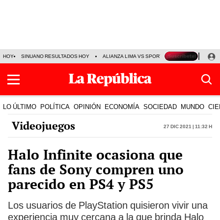
HOY
SINUANO RESULTADOS HOY
ALIANZA LIMA VS SPORT BOYS
JORGE MES
LO ÚLTIMO
POLÍTICA
OPINIÓN
ECONOMÍA
SOCIEDAD
MUNDO
CIE
Videojuegos
27 Dic 2021 | 11:32 h
Halo Infinite ocasiona que
fans de Sony compren uno
parecido en PS4 y PS5
Los usuarios de PlayStation quisieron vivir una
experiencia muy cercana a la que brinda Halo