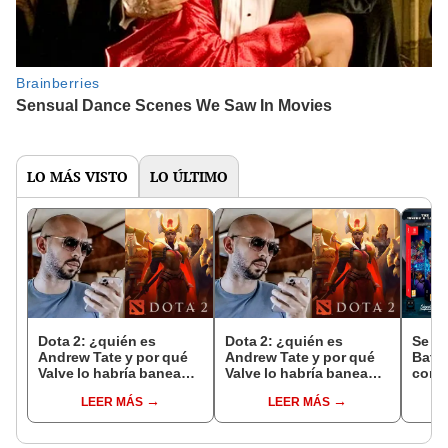
LO MÁS VISTO
LO ÚLTIMO
Dota 2: ¿quién es
Dota 2: ¿quién es
Se a
Andrew Tate y por qué
Andrew Tate y por qué
Battl
Valve lo habría baneado
Valve lo habría baneado
comp
del MOBA?
del MOBA?
Smas
LEER MÁS
LEER MÁS