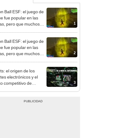
n Ball ESF: el juego de
e fue popular en las
1
as, pero que muchos
aron
n Ball ESF: el juego de
e fue popular en las
2
as, pero que muchos
aron
s: el origen de los
tes electrónicos y el
3
ito competitivo de
juegos