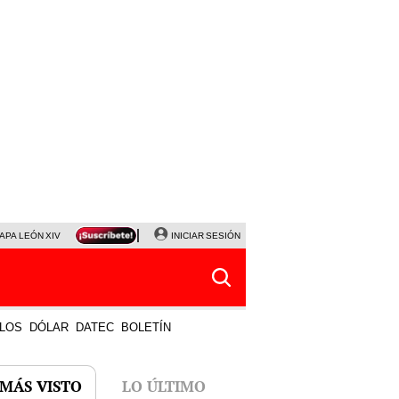
APA LEÓN XIV
NALDY SALDAÑA
INICIAR SESIÓN
LA BELLA LUZ
MAGALY MEDINA
HORÓS
LOS
DÓLAR
DATEC
BOLETÍN
 MÁS VISTO
LO ÚLTIMO