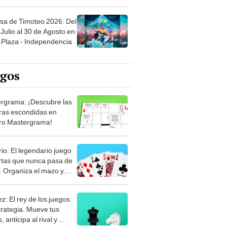
sa de Timoteo 2026: Del
Julio al 30 de Agosto en
Plaza - Independencia
egos
rgrama: ¡Descubre las
ras escondidas en
ro Mastergrama!
rio: El legendario juego
rtas que nunca pasa de
 Organiza el mazo y
stra tu habilidad.
z: El rey de los juegos
trategia. Mueve tus
, anticipa al rival y