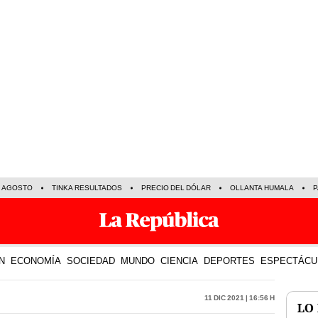
E AGOSTO
TINKA RESULTADOS
PRECIO DEL DÓLAR
OLLANTA HUMALA
P
N
ECONOMÍA
SOCIEDAD
MUNDO
CIENCIA
DEPORTES
ESPECTÁCU
11 Dic 2021 | 16:56 h
LO