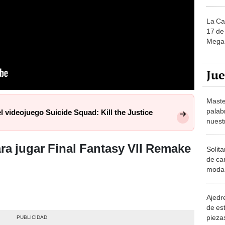
La Ca
17 de 
Mega 
Ju
Maste
palab
l videojuego Suicide Squad: Kill the Justice
nuest
ra jugar Final Fantasy VII Remake
Solita
de ca
moda.
demue
Ajedre
de es
piezas