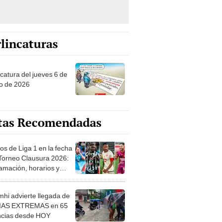
lincaturas
ncatura del jueves 6 de
o de 2026
tas Recomendadas
os de Liga 1 en la fecha
 Torneo Clausura 2026:
amación, horarios y
 ver
hi advierte llegada de
IAS EXTREMAS en 65
ncias desde HOY