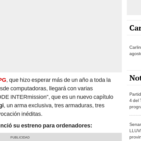
Car
Carli
agost
No
PG
, que hizo esperar más de un año a toda la
sde computadoras, llegará con varias
Partid
DE INTERmission”, que es un nuevo capítulo
4 del
gi
, un arma exclusiva, tres armaduras, tres
progr
dónde
vocación inéditas.
Senam
nunció su estreno para ordenadores:
LLUV
provi