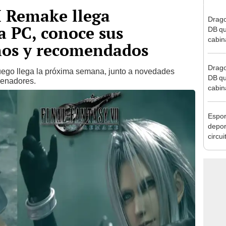
I Remake llega
Drago
a PC, conoce sus
DB qu
cabin
mos y recomendados
olvid
Drago
uego llega la próxima semana, junto a novedades
DB qu
denadores.
cabin
olvid
Esport
depor
circu
video