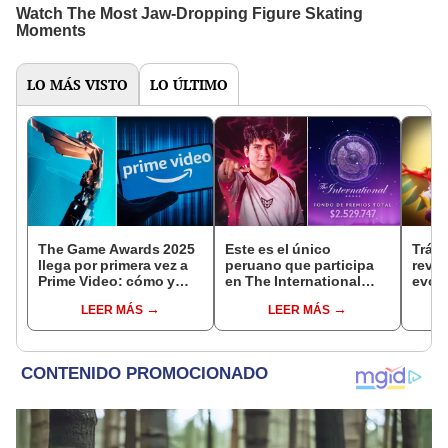
LO MÁS VISTO
LO ÚLTIMO
The Game Awards 2025
Este es el único
Tráil
llega por primera vez a
peruano que participa
reve
Prime Video: cómo y
en The International
evolu
cuándo ver el evento
2025 de Dota 2 con el
sigui
LEER MÁS
LEER MÁS
equipo Heroic