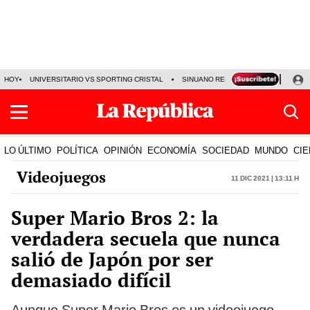
HOY
UNIVERSITARIO VS SPORTING CRISTAL
SINUANO RESULTADOS HOY
CA
LO ÚLTIMO
POLÍTICA
OPINIÓN
ECONOMÍA
SOCIEDAD
MUNDO
CIE
Videojuegos
11 Dic 2021 | 13:11 h
Super Mario Bros 2: la
verdadera secuela que nunca
salió de Japón por ser
demasiado difícil