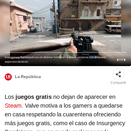
Insurgency Sandstorm es un shooter bélico en primera persona con diversos
1
/
6
aspectos tácticos.
La República
Compartir
Los
juegos gratis
no dejan de aparecer en
Steam
. Valve motiva a los gamers a quedarse
en casa respetando la cuarentena ofreciendo
más juegos gratis, como el caso de Insurgency