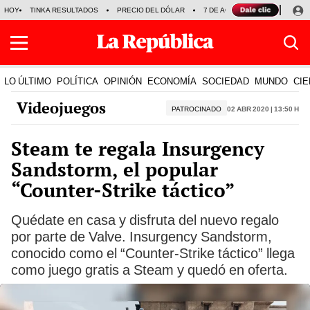
HOY
TINKA RESULTADOS
PRECIO DEL DÓLAR
7 DE AGOSTO
OLLANTA H
LO ÚLTIMO
POLÍTICA
OPINIÓN
ECONOMÍA
SOCIEDAD
MUNDO
CIE
Videojuegos
PATROCINADO
02 Abr 2020 | 13:50 h
Steam te regala Insurgency
Sandstorm, el popular
“Counter-Strike táctico”
Quédate en casa y disfruta del nuevo regalo
por parte de Valve. Insurgency Sandstorm,
conocido como el “Counter-Strike táctico” llega
como juego gratis a Steam y quedó en oferta.